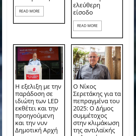
ελεύθερη
είσοδο
READ MORE
READ MORE
Η εξελιξη με την
Ο Νίκος
παράδοση σε
Σερετάκης για τα
ιδιώτη των LED
πεπραγμένα του
εκθέτει και την
2025: Ο Δήμος
προηγούμενη
συμμέτοχος
και την νυν
στην κλιμάκωση
Δημοτική Αρχή
της αντιλαϊκής