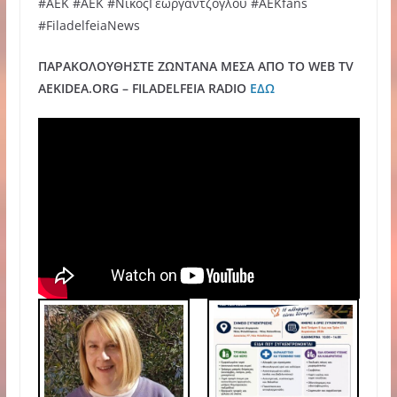
#ΑΕΚ #AEK #ΝίκοςΓεωργαντζόγλου #AEKfans
#FiladelfeiaNews
ΠΑΡΑΚΟΛΟΥΘΗΣΤΕ ΖΩΝΤΑΝΑ ΜΕΣΑ ΑΠΟ ΤΟ WEB TV
AEKIDEA.ORG – FILADELFEIA RADIO
ΕΔΩ