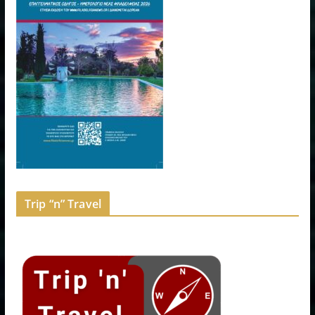
Trip “n” Travel