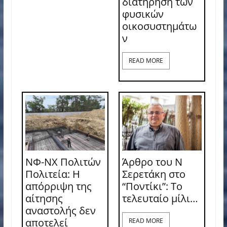
διατήρηση των
φυσικών
οικοσυστημάτω
ν
READ MORE
ΝΦ-ΝΧ Πολιτών
Άρθρο του Ν
Πολιτεία: Η
Σερετάκη στο
απόρριψη της
“Ποντίκι”: Το
αίτησης
τελευταίο μίλι…
αναστολής δεν
αποτελεί
READ MORE