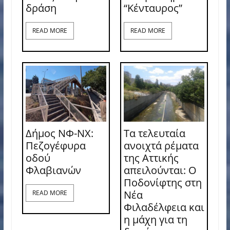
δράση
“Κένταυρος”
READ MORE
READ MORE
Δήμος ΝΦ-ΝΧ:
Τα τελευταία
Πεζογέφυρα
ανοιχτά ρέματα
οδού
της Αττικής
Φλαβιανών
απειλούνται: Ο
Ποδονίφτης στη
Νέα
READ MORE
Φιλαδέλφεια και
η μάχη για τη