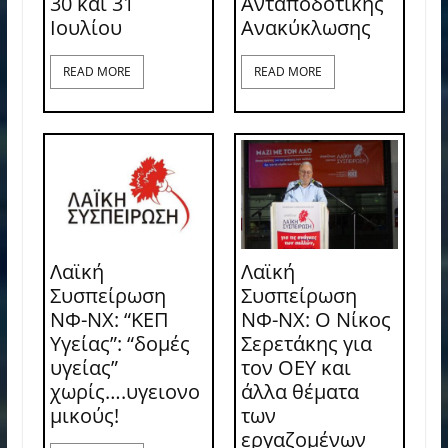
30 και 31
Ανταποδοτικής
Ιουλίου
Ανακύκλωσης
READ MORE
READ MORE
Λαϊκή
Λαϊκή
Συσπείρωση
Συσπείρωση
ΝΦ-ΝΧ: “ΚΕΠ
ΝΦ-ΝΧ: O Νίκος
Υγείας”: “δομές
Σερετάκης για
υγείας”
τον ΟΕΥ και
χωρίς….υγειονο
άλλα θέματα
μικούς!
των
εργαζομένων