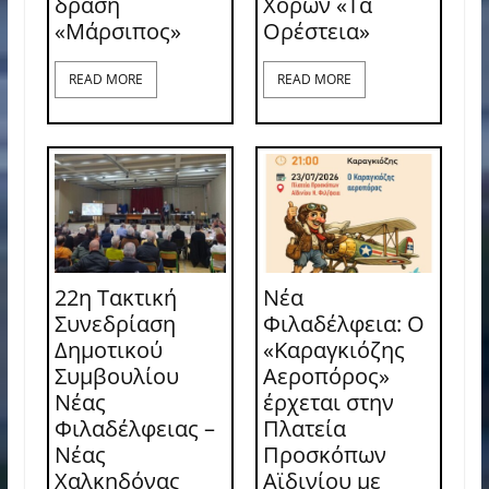
δράση
Χορών «Τα
«Μάρσιπος»
Ορέστεια»
READ MORE
READ MORE
22η Τακτική
Νέα
Συνεδρίαση
Φιλαδέλφεια: Ο
Δημοτικού
«Καραγκιόζης
Συμβουλίου
Αεροπόρος»
Νέας
έρχεται στην
Φιλαδέλφειας –
Πλατεία
Νέας
Προσκόπων
Χαλκηδόνας
Αϊδινίου με