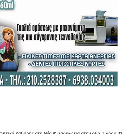
Οπτικά Καβύρης στη Νέα Φιλαδελφεια στην οδό Πινδου 32