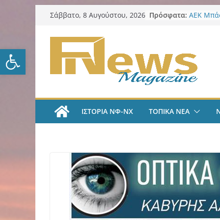
Μετάβαση
Πρόσφατα:
ΑΕΚ Μπάσ
Σάββατο, 8 Αυγούστου, 2026
σε
ζήσω στι
LIVE A
περιεχόμενο
#35 | “Όλ
Ανοίξτε τη γραμμή εργαλείω
μέσα από 
tv
ΑΕΚ Ποδό
«Ήρθα στ
League» 
του Μάρ
ΙΣΤΟΡΙΑ ΝΦ-ΝΧ
ΤΟΠΙΚΑ ΝΕΑ
Λαϊκή Συ
Συλλυπητ
Κατερίνα
Δήμος ΝΦ
πυρόπλη