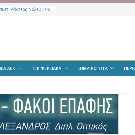
κετ: Λάντερς Νόλεϊ: «Να
γμές…»
EK Weekend “Οι Άχαστοι”
ες οι εξελίξεις στην ΑΕΚ”
ν
το filadelfeiaradio & web
σφαιρο: Λόβρο Μάγερ:
ην ΑΕΚ για το Champions
– Η ξεχωριστή υποδοχή
ιου Ηλιόπουλου
ΝΕΑ ΑΕΚ
ΠΕΡΙΦΕΡΕΙΑΚΑ
ΕΠΙΚΑΙΡΟΤΗΤΑ
ΠΕΡΙ
σπείρωση ΝΦ-ΝΧ:
ήρια για την απώλεια της
ς Χαζλαρή
-ΝΧ: Υποστήριξη
κτων