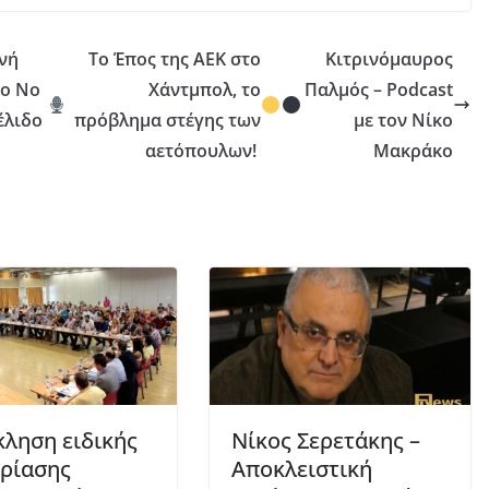
ινή
Το Έπος της ΑΕΚ στο
Κιτρινόμαυρος
το Νο
Χάντμπολ, το
Παλμός – Podcast
έλιδο
πρόβλημα στέγης των
με τον Νίκο
αετόπουλων!
Μακράκο
ληση ειδικής
Νίκος Σερετάκης –
ρίασης
Αποκλειστική