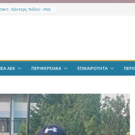
κετ: Λάντερς Νόλεϊ: «Να
γμές…»
EK Weekend “Οι Άχαστοι”
ες οι εξελίξεις στην ΑΕΚ”
ν
το filadelfeiaradio & web
σφαιρο: Λόβρο Μάγερ:
ην ΑΕΚ για το Champions
– Η ξεχωριστή υποδοχή
ιου Ηλιόπουλου
ΝΕΑ ΑΕΚ
ΠΕΡΙΦΕΡΕΙΑΚΑ
ΕΠΙΚΑΙΡΟΤΗΤΑ
ΠΕΡΙ
σπείρωση ΝΦ-ΝΧ:
ήρια για την απώλεια της
ς Χαζλαρή
-ΝΧ: Υποστήριξη
κτων