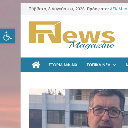
Μετάβαση
Πρόσφατα:
ΑΕΚ Μπάσ
Σάββατο, 8 Αυγούστου, 2026
σε
ζήσω στι
LIVE A
περιεχόμενο
#35 | “Όλ
Ανοίξτε τη γραμμή εργαλείω
μέσα από 
tv
ΑΕΚ Ποδό
«Ήρθα στ
League» 
του Μάρ
ΙΣΤΟΡΙΑ ΝΦ-ΝΧ
ΤΟΠΙΚΑ ΝΕΑ
Λαϊκή Συ
Συλλυπητ
Κατερίνα
Δήμος ΝΦ
πυρόπλη