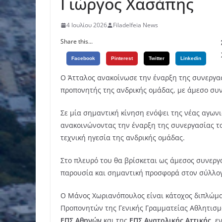
Γιώργος Χασάπης
4 Ιουλίου 2026
Filadelfeia News
Share this...
Facebook
Pinterest
Twitter
Linkedin
Ο Άτταλος ανακοίνωσε την έναρξη της συνεργα
προπονητής της ανδρικής ομάδας, με άμεσο συ
Σε μία σημαντική κίνηση ενόψει της νέας αγων
ανακοινώνοντας την έναρξη της συνεργασίας τ
τεχνική ηγεσία της ανδρικής ομάδας.
Στο πλευρό του θα βρίσκεται ως άμεσος συνεργ
παρουσία και σημαντική προσφορά στον σύλλογ
Ο Μάνος Χωριανόπουλος είναι κάτοχος διπλώμ
Προπονητών της Γενικής Γραμματείας Αθλητισμο
ΕΠΣ Αθηνών
και της
ΕΠΣ Ανατολικής Αττικής
, ε