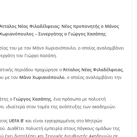
Άτταλος Νέας Φιλαδέλφειας: Νέος προπονητής ο Μάνος
Χωριανόπουλος – Συνεργάτης ο Γιώργος Χασάπης
σίας του με τον Μάνο Χωριανόπουλο, ο οποίος αναλαμβάνει
νεργάτη τον Γιώργο Χασάπη.
ιστικής περιόδου προχώρησε ο
Άτταλος Νέας Φιλαδέλφειας
,
ου με τον
Μάνο Χωριανόπουλο
, ο οποίος αναλαμβάνει την
άτης ο
Γιώργος Χασάπης
, ένα πρόσωπο με πολυετή
ο, ιδιαίτερα στον τομέα της ανάπτυξης των ακαδημιών.
ατος
UEFA B’
και είναι εγγεγραμμένος στο Μητρώο
ύ. Διαθέτει πολυετή εμπειρία στους πάγκους ομάδων της
νώ έχει διατελέσει και Τεχνικός Διευθυντής Ακαδημιών σε