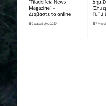
“Filadelfeia News
Δημ.Σ
Magazine” –
(Σήμε
Διαβάστε το online
Π.Π.Ι.
6 Δεκεμβρίου 2025
7 Μαρτί