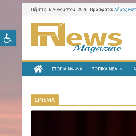
Μετάβαση
Πρόσφατα:
Δήμος Μετ
Πέμπτη, 6 Αυγούστου, 2026
σε
ο Βασίλης
Αντιδημάρ
περιεχόμενο
Προσχολικ
Ανοίξτε τη γραμμή εργαλείω
αλλαγή το
ΑΕΚ Ποδόσ
Μίλαν Βιτά
υπογράφει
και πιάνε
LIVE “Α
ΙΣΤΟΡΙΑ ΝΦ-ΝΧ
ΤΟΠΙΚΑ ΝΕΑ
Αυτοκρατο
γραμμές μ
και Κώστα
AEK Χάντμ
Πραγματο
ΣΙΝΕΜΑ
συγκέντρω
ενόψει τη
Δήμος Νέα
προστασία