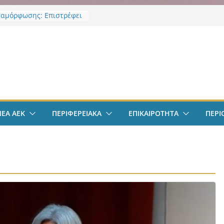
αμόρφωσης: Επιστρέφει
 Κορκολής στην θέση του
χου Παιδείας και
ής Αγωγής, μετά την
ν
υ νομοθετικού πλαισιου
φαιρο: Στην Αθήνα ο
λις – Περνά ιατρικά,
 τετραετές συμβόλαιο
ι δουλειά στα Σπάτα
ΕΚ – Βυζαντινή
ΝΕΑ ΑΕΚ
ΠΕΡΙΦΕΡΕΙΑΚΑ
ΕΠΙΚΑΙΡΟΤΗΤΑ
ΠΕΡΙ
ρία” #77 με ανοιχτές
ε Γιάννη Ευστρατιάδη
 Λαγάκη
πολ Ανδρών:
ποιήθηκε η πρώτη
ση και προπόνηση
ς νέας αγωνιστικής σεζόν
ς Ιωνίας: Ασπίδα
ς στην κλιματική κρίση