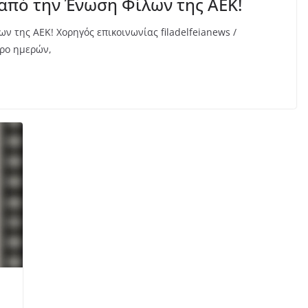
από την Ένωση Φίλων της ΑΕΚ!
 της ΑΕΚ! Χορηγός επικοινωνίας filadelfeianews /
 προ ημερών,