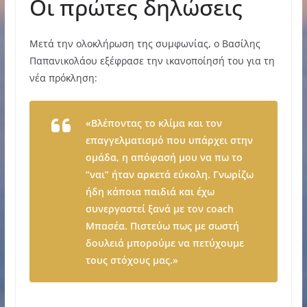
Οι πρώτες δηλώσεις
Μετά την ολοκλήρωση της συμφωνίας, ο Βασίλης
Παπανικολάου εξέφρασε την ικανοποίησή του για τη
νέα πρόκληση:
«Βλέποντας το κλίμα και τον
επαγγελματισμό που υπάρχει στην
ομάδα, η απόφασή μου να πω το
“ναι” ήταν αρκετά εύκολη. Γνωρίζω
ήδη κάποια παιδιά και έχω
συνεργαστεί ξανά με τον coach
Μπασέα. Πιστεύω πως με σωστή
δουλειά μπορούμε να πετύχουμε
τους στόχους μας.»