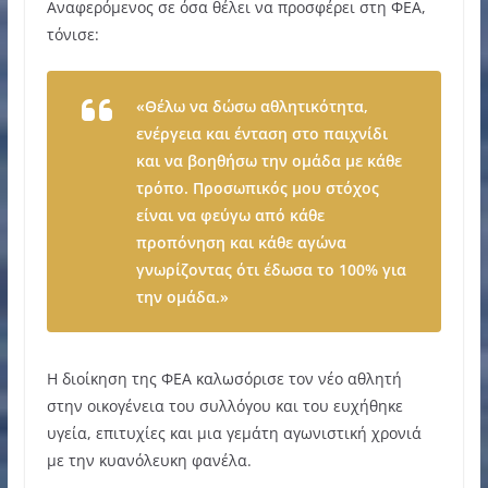
Αναφερόμενος σε όσα θέλει να προσφέρει στη ΦΕΑ,
τόνισε:
«Θέλω να δώσω αθλητικότητα,
ενέργεια και ένταση στο παιχνίδι
και να βοηθήσω την ομάδα με κάθε
τρόπο. Προσωπικός μου στόχος
είναι να φεύγω από κάθε
προπόνηση και κάθε αγώνα
γνωρίζοντας ότι έδωσα το 100% για
την ομάδα.»
Η διοίκηση της ΦΕΑ καλωσόρισε τον νέο αθλητή
στην οικογένεια του συλλόγου και του ευχήθηκε
υγεία, επιτυχίες και μια γεμάτη αγωνιστική χρονιά
με την κυανόλευκη φανέλα.