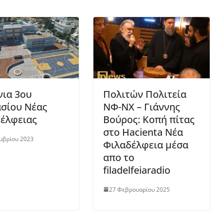
νια 3ου
Πολιτών Πολιτεία
σίου Νέας
ΝΦ-ΝΧ – Γιάννης
έλφειας
Βούρος: Κοπή πίτας
στο Hacienta Νέα
μβρίου 2023
Φιλαδέλφεια μέσα
απο το
filadelfeiaradio
27 Φεβρουαρίου 2025