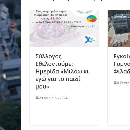
Σύλλογος
Εγκαί
Εθελοντούμε:
Γυμνα
Ημερίδα «Μιλάω κι
Φιλαδ
εγώ για το παιδί
8 Σεπτε
μου»
29 Απριλίου 2024