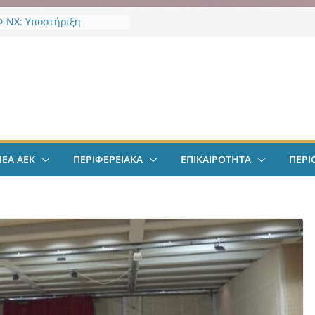
-ΝΧ: Υποστήριξη
κτων
-ΝΧ: Ένταξη στο
α “Ενεργώ”
ν
EK Weekend “Οι Άχαστοι”
ες οι εξελίξεις στην ΑΕΚ”
το filadelfeiaradio & web
σφαιρο: Λόβρο Μάγερ:
ην ΑΕΚ για το Champions
ΝΕΑ ΑΕΚ
ΠΕΡΙΦΕΡΕΙΑΚΑ
ΕΠΙΚΑΙΡΟΤΗΤΑ
ΠΕΡΙ
– Η ξεχωριστή υποδοχή
ιου Ηλιόπουλου
σπείρωση ΝΦ-ΝΧ:
ήρια για την απώλεια της
ς Χαζλαρή