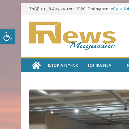
Μετάβαση
Πρόσφατα:
Δήμος ΝΦ
Σάββατο, 8 Αυγούστου, 2026
σε
πυρόπλη
Δήμος ΝΦ
περιεχόμενο
Πρόγραμμ
Ανοίξτε τη γραμμή εργαλείω
LIVE A
#35 | “Όλ
μέσα από 
tv
ΑΕΚ Ποδό
«Ήρθα στ
ΙΣΤΟΡΙΑ ΝΦ-ΝΧ
ΤΟΠΙΚΑ ΝΕΑ
League» 
του Μάρ
Λαϊκή Συ
Συλλυπητ
Κατερίνα