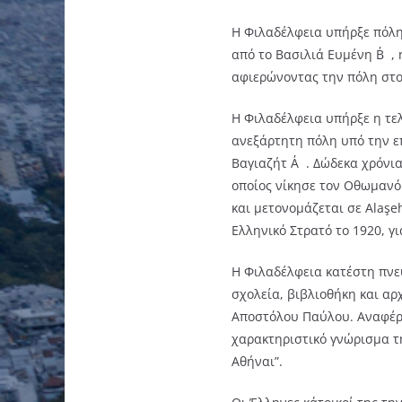
Η Φιλαδέλφεια υπήρξε πόλη 
από το Βασιλιά Ευμένη Β΄, 
αφιερώνοντας την πόλη στο
Η Φιλαδέλφεια υπήρξε η τε
ανεξάρτητη πόλη υπό την ε
Βαγιαζήτ Α΄. Δώδεκα χρόνι
οποίος νίκησε τον Οθωμανό
και μετονομάζεται σε Alaşe
Ελληνικό Στρατό το 1920, γ
Η Φιλαδέλφεια κατέστη πνευ
σχολεία, βιβλιοθήκη και αρ
Αποστόλου Παύλου. Αναφέρε
χαρακτηριστικό γνώρισμα τ
Αθήναι”.