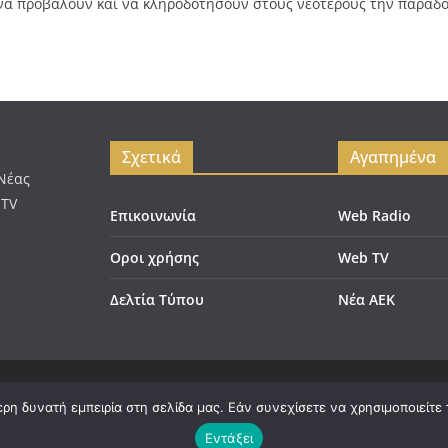
α προβάλουν και να κληροδοτήσουν στους νεότερους την παράδο
Σχετικά
Αγαπημένα
 Νέας
 TV
Επικοινωνία
Web Radio
Οροι χρήσης
Web TV
Δελτία Τύπου
Νέα ΑΕΚ
 Τα πνευματικά δικαιώματα προστατεύονται.
η δυνατή εμπειρία στη σελίδα μας. Εάν συνεχίσετε να χρησιμοποιείτε 
 με
WordPress
.
Εντάξει