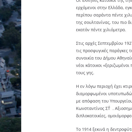
Οι Έλληνες κάτοικοί της τη
ερχόμενοι στην Ελλάδα, εγ
περίπου σαράντα πέντε χιλι
της σουλτανίνας, του πιο δ
εκατόν πέντε χιλιόμετρα.
Στις αρχές Σεπτεμβρίου 192
τις προσφυγικές παράγκες 
συνοικία του Δήμου Αθηναί
νέοι κάτοικοι «ξεριζωμένοι
τους γης.
Η εν λόγω περιοχή έχει κτι
διαμορφωμένοι υποτυπωδώς 
με απόφαση του Υπουργείου
Κωνσταντίνος ΣΤ΄. Αξιοσημε
διπλοκατοικίες, ομοιόμορφ
Το 1914 ξεκινά η δεντροφύ