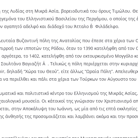
της Λυδίας στη Μικρά Ασία, βορειοδυτικά του όρους Τιμώλου. Θε
ηγεμόνα του Ελληνιστικού Βασιλείου της Περγάμου, ο οποίος της
ν αγαπητό αδελφό και διάδοχό του Άτταλο Β΄Φιλάδελφο.
λευταία Βυζαντινή πόλη της Ανατολίας που έπεσε στα χέρια των
πιρροή των ιπποτών της Ρόδου, όταν το 1390 κατελήφθη από τον
α αργότερα, το 1402, κατελήφθη από τον εκτουρκισμένο Μογγόλο κ
 Σουλτάνο Βαγιαζήτ Α΄. Τελικώς η πόλη περιέρχεται στην κυριαρχ
hir, δηλαδή “Χώρα του Θεού”, είτε άλλως “Ωραία Πόλη”. Απελευθε
ια να περιέλθει και πάλι στα χέρια των Τούρκων τον Αύγουστο του 
ματικό και πολιτιστικό κέντρο του Ελληνισμού της Μικράς Ασίας,
χαιολογικό μουσείο. Οι κάτοικοί της γνώρισαν τον Χριστιανισμό α
ται, στην Αποκάλυψη του Ιωάννη, ως μία από τις επτά εκκλησίες 
ης άνθησής της προσομοιάζεται και λαμβάνει ακόμα και την προ