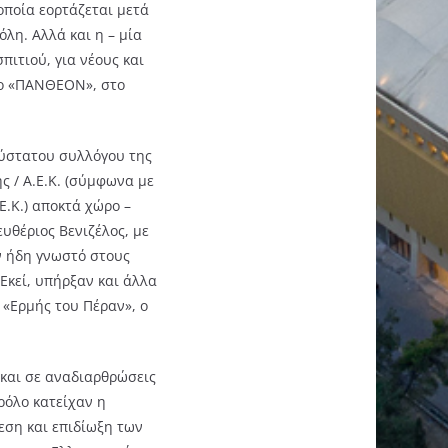
οποία εορτάζεται μετά
λη. Αλλά και η – μία
πιτιού, για νέους και
στο «ΠΑΝΘΕΟΝ», στο
σύστατου συλλόγου της
 / Α.Ε.Κ. (σύμφωνα με
Ε.Κ.) αποκτά χώρο –
υθέριος Βενιζέλος, με
ν ήδη γνωστό στους
Εκεί, υπήρξαν και άλλα
 «Ερμής του Πέραν», ο
 και σε αναδιαρθρώσεις
ρόλο κατείχαν η
εση και επιδίωξη των