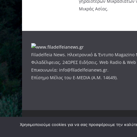
γηραιότερων Μικρασιατών ν
Μικράς Ασίας.
Filadelfeia News. Ηλεκτρονικό & Έντυπο Magazino
Φιλαδέλφειας, 24ΩΡΕΣ Ειδήσεις. Web Radio & Web
Επικοινωνία: info@filadelfeianews.gr.
Επίσημο Μέλος του E-MEDIA (A.M. 14649).
Πνευματικά Δικαιώματα © 2026
filadelfeianews.gr
.
Χρησιμοποιούμε cookies για να σας προσφέρουμε την καλύτερ
Θέμα:
ColorMag
από ThemeGrill. Κατασκευασμένο