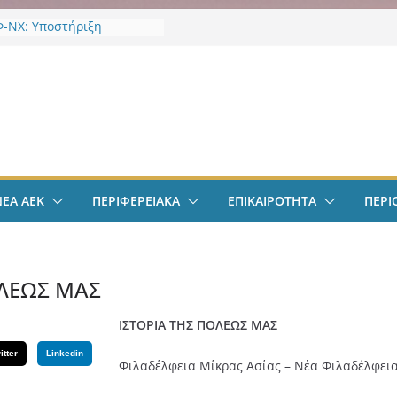
-ΝΧ: Υποστήριξη
κτων
-ΝΧ: Ένταξη στο
α “Ενεργώ”
ν
EK Weekend “Οι Άχαστοι”
ες οι εξελίξεις στην ΑΕΚ”
το filadelfeiaradio & web
σφαιρο: Λόβρο Μάγερ:
ην ΑΕΚ για το Champions
ΝΕΑ ΑΕΚ
ΠΕΡΙΦΕΡΕΙΑΚΑ
ΕΠΙΚΑΙΡΟΤΗΤΑ
ΠΕΡΙ
– Η ξεχωριστή υποδοχή
ιου Ηλιόπουλου
σπείρωση ΝΦ-ΝΧ:
ήρια για την απώλεια της
ς Χαζλαρή
ΟΛΕΩΣ ΜΑΣ
ΙΣΤΟΡΙΑ ΤΗΣ ΠΟΛΕΩΣ ΜΑΣ
itter
Linkedin
Φιλαδέλφεια Μίκρας Ασίας – Νέα Φιλαδέλφεια