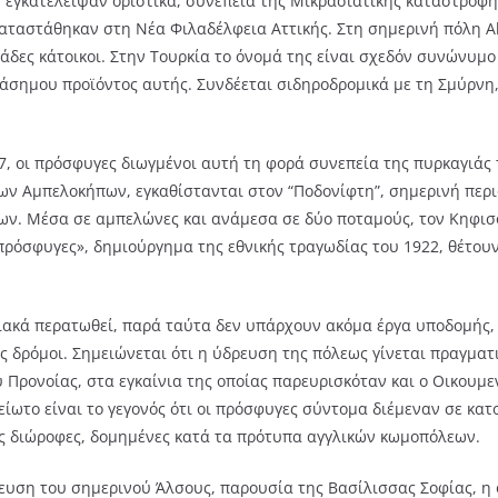
ν εγκατέλειψαν οριστικά, συνεπεία της Μικρασιατικής καταστροφής
καταστάθηκαν στη Νέα Φιλαδέλφεια Αττικής. Στη σημερινή πόλη Al
άδες κάτοικοι. Στην Τουρκία το όνομά της είναι σχεδόν συνώνυμο
ιάσημου προϊόντος αυτής. Συνδέεται σιδηροδρομικά με τη Σμύρνη,
7, οι πρόσφυγες διωγμένοι αυτή τη φορά συνεπεία της πυρκαγιάς 
των Αμπελοκήπων, εγκαθίστανται στον “Ποδονίφτη”, σημερινή περι
ων. Μέσα σε αμπελώνες και ανάμεσα σε δύο ποταμούς, τον Κηφισό
 πρόσφυγες», δημιούργημα της εθνικής τραγωδίας του 1922, θέτουν
ριακά περατωθεί, παρά ταύτα δεν υπάρχουν ακόμα έργα υποδομής,
δρόμοι. Σημειώνεται ότι η ύδρευση της πόλεως γίνεται πραγματι
 Προνοίας, στα εγκαίνια της οποίας παρευρισκόταν και ο Οικουμε
ίωτο είναι το γεγονός ότι οι πρόσφυγες σύντομα διέμεναν σε κατοι
ες διώροφες, δομημένες κατά τα πρότυπα αγγλικών κωμοπόλεων.
τευση του σημερινού Άλσους, παρουσία της Βασίλισσας Σοφίας, η