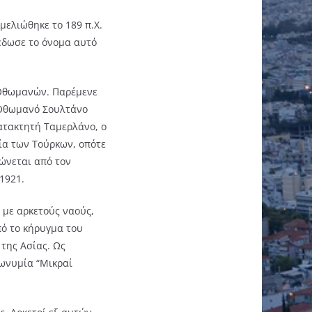
μελιώθηκε το 189 π.Χ.
 έδωσε το όνομα αυτό
 Οθωμανών. Παρέμενε
 Οθωμανό Σουλτάνο
ατακτητή Ταμερλάνο, ο
ία των Τούρκων, οπότε
ρώνεται από τον
1921.
 με αρκετούς ναούς,
πό το κήρυγμα του
της Ασίας. Ως
σωνυμία “Μικραί