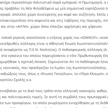
κτήρα περισσότερο πολιτιστικό παρά εμπορικό. Η Πρωτομαγιά, η 
της προβάλει τη Νέα Φιλαδέλφεια ως μία σημαντικά εορτάζουσα πό
αγορά, αποτελεί χώρο συνεύρεσης για καφέ και συζήτηση. Εκτός σ
 επικεντρωνόταν στα καφενεία και στις ταβέρνες της περιοχής, 
και στην «ΑΙΓΛΗ», χώροι όπου έπαιζαν ορχήστρες και χόρευαν.
ι τοπικό γεγονός αποτελούσε ο ετήσιος χορός του «ΙΩΝΙΚΟΥ», νεο
 νεοϊδρυθείς σύλλογος είναι η Αθλητική Ένωση Κωνσταντινούπολης
κά αναφέρεται ως Π.Ε.Ν. Νεότητας). Ο ποδοσφαιρικός σύλλογος (Α.
, στα εγκαίνια του οποίου παρευρίσκεται ο τότε Πρωθυπουργός Ελε
αχωρήθηκε η σχετική έκταση. Σημειώνεται ότι το ποδόσφαιρο ήτα
 ναυτικούς, που προσέγγιζαν το λιμάνι της Κωνσταντινούπολης. 
 εκδιώξεώς τους, όπως η «Ένωση Ταταύλων», το «Πέρα Κλουμπ», ο
ερτείου Σχολής κ.α.
συνέβαλαν με το δικό τους τρόπο στην ελληνική οικονομία, καθώς
 και πολιτισμικούς τομείς. Σε αυτή τη συμβολή τους πρωταρχικό 
ητα των προσφύγων, τα οποία γνωρίσματα ενισχύθηκαν με τη διάθ