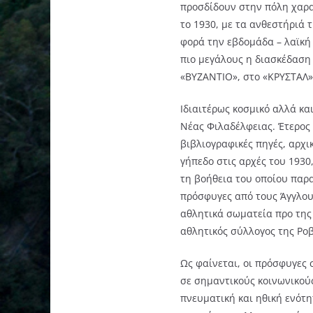
προσδίδουν στην πόλη χαρα
το 1930, με τα ανθεστήριά 
φορά την εβδομάδα – λαϊκή 
πιο μεγάλους η διασκέδαση
«ΒΥΖΑΝΤΙΟ», στο «ΚΡΥΣΤΑΛ» 
Ιδιαιτέρως κοσμικό αλλά κα
Νέας Φιλαδέλφειας. Έτερος
βιβλιογραφικές πηγές, αρχι
γήπεδο στις αρχές του 1930
τη βοήθεια του οποίου παρ
πρόσφυγες από τους Άγγλους
αθλητικά σωματεία προ της
αθλητικός σύλλογος της Ροβ
Ως φαίνεται, οι πρόσφυγες 
σε σημαντικούς κοινωνικούς
πνευματική και ηθική ενότ