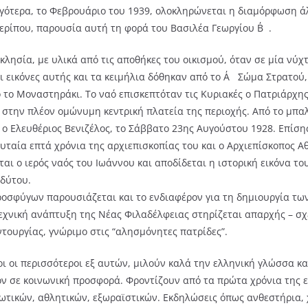
ργότερα, το Φεβρουάριο του 1939, ολοκληρώνεται η διαμόρφωση ά
ρίπου, παρουσία αυτή τη φορά του Βασιλέα Γεωργίου Β΄.
κκλησία, με υλικά από τις αποθήκες του οικισμού, όταν σε μία νύ
ι εικόνες αυτής και τα κειμήλια δόθηκαν από το Α΄ Σώμα Στρατού,
το Μοναστηράκι. Το ναό επισκεπτόταν τις Κυριακές ο Πατριάρχης
 στην πλέον ομώνυμη κεντρική πλατεία της περιοχής. Από το μπαλ
ο Ελευθέριος Βενιζέλος, το Σάββατο 23ης Αυγούστου 1928. Επίσης
υταία επτά χρόνια της αρχιεπισκοπίας του και ο Αρχιεπίσκοπος 
ται ο ιερός ναός του Ιωάννου και αποδίδεται η ιστορική εικόνα τ
δύτου.
οσφύγων παρουσιάζεται και το ενδιαφέρον για τη δημιουργία τω
εχνική ανάπτυξη της Νέας Φιλαδέλφειας στηρίζεται απαρχής – σχ
τουργίας, γνώριμο στις “αλησμόνητες πατρίδες”.
οι οι περισσότεροι εξ αυτών, μιλούν καλά την ελληνική γλώσσα κα
ον σε κοινωνική προσφορά. Φροντίζουν από τα πρώτα χρόνια της 
τικών, αθλητικών, εξωραϊστικών. Εκδηλώσεις όπως ανθεστήρια, χ