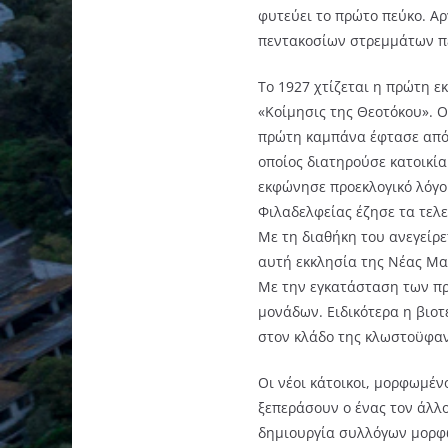
φυτεύει το πρώτο πεύκο. Α
πεντακοσίων στρεμμάτων πε
Το 1927 χτίζεται η πρώτη ε
«Κοίμησις της Θεοτόκου». Ο
πρώτη καμπάνα έφτασε από 
οποίος διατηρούσε κατοικία
εκφώνησε προεκλογικό λόγο 
Φιλαδελφείας έζησε τα τελε
Με τη διαθήκη του ανεγείρε
αυτή εκκλησία της Νέας Μα
Με την εγκατάσταση των πρ
μονάδων. Ειδικότερα η βιοτ
στον κλάδο της κλωστοϋφαν
Οι νέοι κάτοικοι, μορφωμέν
ξεπεράσουν ο ένας τον άλλ
δημιουργία συλλόγων μορφω