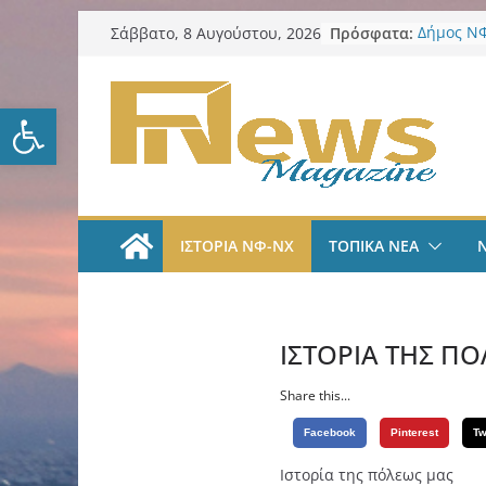
Μετάβαση
Πρόσφατα:
Δήμος ΝΦ
Σάββατο, 8 Αυγούστου, 2026
σε
πυρόπλη
Δήμος ΝΦ
περιεχόμενο
Πρόγραμμ
Ανοίξτε τη γραμμή εργαλείω
LIVE A
#35 | “Όλ
μέσα από 
tv
ΑΕΚ Ποδό
«Ήρθα στ
ΙΣΤΟΡΙΑ ΝΦ-ΝΧ
ΤΟΠΙΚΑ ΝΕΑ
League» 
του Μάρ
Λαϊκή Συ
Συλλυπητ
Κατερίνα
ΙΣΤΟΡΙΑ ΤΗΣ Π
Share this...
Facebook
Pinterest
Tw
Ιστορία της πόλεως μας