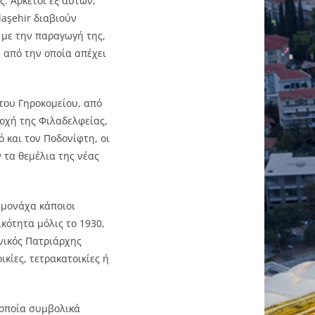
. Αρκετοί εξ αυτών,
aşehir διαβιούν
 με την παραγωγή της,
 από την οποία απέχει
του Γηροκομείου, από
οχή της Φιλαδελφείας,
 και τον Ποδονίφτη, οι
 τα θεμέλια της νέας
 μονάχα κάποιοι
κότητα μόλις το 1930,
νικός Πατριάρχης
κίες, τετρακατοικίες ή
 οποία συμβολικά