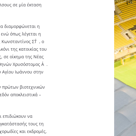
λσους σε μία έκταση
χτα διαμορφώνεται η
 ενώ όπως λέγεται η
 Κωνσταντίνος ΣΤ΄, ο
κόνι της κατοικίας του
, σε οίκημα της Νέας
Αθηνών Χρυσόστομος Α΄.
ου Αγίου Ιωάννου στην
ν πρώτων βιοτεχνικών
εδόν αποκλειστικά –
ι επιδιώκουν να
εγκατάστασής τους τη
ορωδίες και εκδρομές,