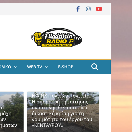
ΟΔΙΚΟ
WEB TV
E-SHOP
χτά
ς
ΝΦ-ΝΧ Πολιτών Πολιτεία:
Η απόρριψη της αίτησης
έα
αναστολής δεν αποτελεί
 μάχη
δικαστική κρίση για τη
των
νομιμότητα του έργου του
τημάτων
«ΚΕΝΤΑΥΡΟΥ».