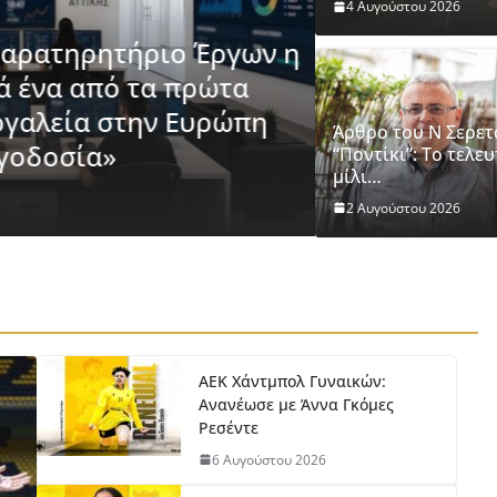
4 Αυγούστου 2026
Παρατηρητήριο Έργων η
 ένα από τα πρώτα
ΕΡΑΣΙΤΕΧΝΙΚΗ
ΝΕΑ ΑΕΚ
γαλεία στην Ευρώπη
ΑΕΚ Χάντμπ
Άρθρο του Ν Σερετ
γοδοσία»
Γκόμες Ρεσέ
“Ποντίκι”: Το τελε
μίλι…
6 Αυγούστου 2026
Fi
2 Αυγούστου 2026
ΑΕΚ Χάντμπολ Γυναικών:
Ανανέωσε με Άννα Γκόμες
Ρεσέντε
6 Αυγούστου 2026