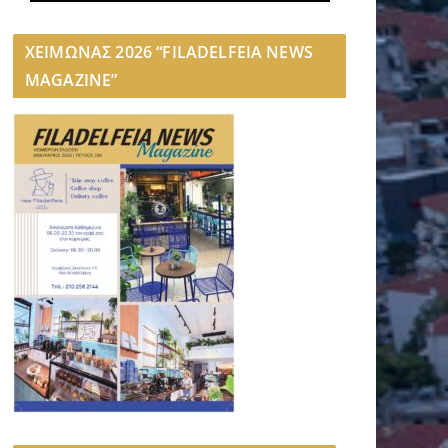
ΧΕΙΜΩΝΑΣ 2026 “FILADELFEIA NEWS
MAGAZINE”
ΤΟΠΙΚΑ ΝΕΑ
Άρθρο του Ν Σερετάκη στο “Ποντίκι”: 
2 Αυγούστου 2026
Filadelfeia News