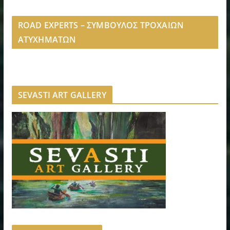
ROAD EXPERTS – ΣΥΜΒΟΥΛΟΣ ΤΡΟΧΑΙΩΝ
ΑΤΥΧΗΜΑΤΩΝ
SEVASTI ART GALLERY