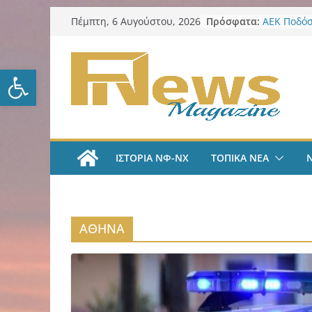
Μετάβαση
Πρόσφατα:
ΑΕΚ Ποδόσ
Πέμπτη, 6 Αυγούστου, 2026
σε
Μίλαν Βιτά
υπογράφει
περιεχόμενο
και πιάνε
Ανοίξτε τη γραμμή εργαλείω
ΑΕΚ Ποδόσ
και επίση
Νίκος Χαρ
Παρατηρη
Περιφέρει
από τα π
ΙΣΤΟΡΙΑ ΝΦ-ΝΧ
ΤΟΠΙΚΑ ΝΕΑ
ψηφιακά ε
για τη δια
λογοδοσία
ΑΕΚ Χάντμ
με Άννα Γ
ΑΘΗΝΑ
ΑΕΚ Χάντμ
Ανακοίνωσ
18χρονη Κ