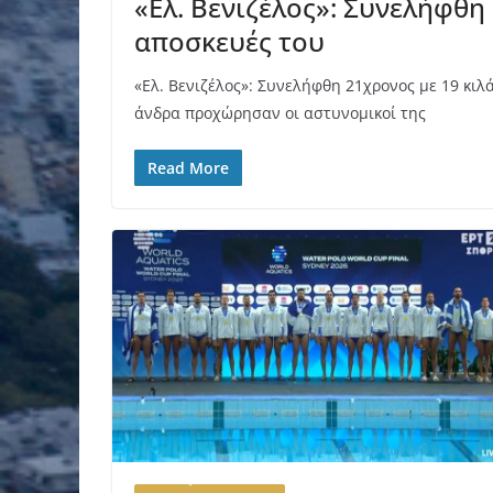
«Ελ. Βενιζέλος»: Συνελήφθη
αποσκευές του
«Ελ. Βενιζέλος»: Συνελήφθη 21χρονος με 19 κι
άνδρα προχώρησαν οι αστυνομικοί της
Read More