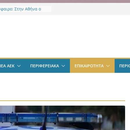
φαιρο: Στην Αθήνα ο
λις – Περνά ιατρικά,
 τετραετές συμβόλαιο
ι δουλειά στα Σπάτα
ν
φαιρο: Ανακοινώθηκε
μα ο Μίλαν Βιτάλις
δαλιάς: «Με το
τήριο Έργων η
α Αττικής αποκτά ένα
ρώτα ολοκληρωμένα
ΝΕΑ ΑΕΚ
ΠΕΡΙΦΕΡΕΙΑΚΑ
ΕΠΙΚΑΙΡΟΤΗΤΑ
ΠΕΡΙ
ργαλεία στην Ευρώπη
φάνεια και τη
»
πολ Γυναικών: Ανανέωσε
κόμες Ρεσέντε
πολ Γυναικών:
ε την Νικολίνα Ανδρέου,
ύπρια εξτρέμ