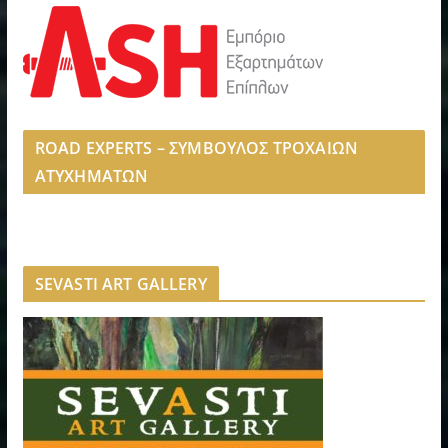
ROAD EXPERTS – ΣΥΜΒΟΥΛΟΣ ΤΡΟΧΑΙΩΝ
ΑΤΥΧΗΜΑΤΩΝ
SEVASTI ART GALLERY