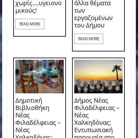
χωρίς….υγειονο
άλλα θέματα
μικούς!
των
εργαζομένων
του Δήμου
READ MORE
READ MORE
Δημοτική
Δήμος Νέας
Βιβλιοθήκη
Φιλαδέλφειας –
Νέας
Νέας
Φιλαδέλφειας –
Χαλκηδόνας:
Νέας
Εντυπωσιακή
Χαλκηδόνας:
παρουσία στο