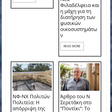
Φιλαδέλφεια και
η μάχη για τη
διατήρηση των
φυσικών
οικοσυστημάτω
ν
READ MORE
ΝΦ-ΝΧ Πολιτών
Άρθρο του Ν
Πολιτεία: Η
Σερετάκη στο
απόρριψη της
“Ποντίκι”: Το