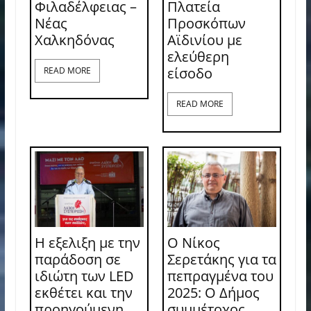
Φιλαδέλφειας –
Πλατεία
Νέας
Προσκόπων
Χαλκηδόνας
Αϊδινίου με
ελεύθερη
είσοδο
READ MORE
READ MORE
Η εξελιξη με την
Ο Νίκος
παράδοση σε
Σερετάκης για τα
ιδιώτη των LED
πεπραγμένα του
εκθέτει και την
2025: Ο Δήμος
προηγούμενη
συμμέτοχος