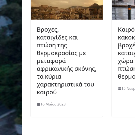
Βροχές,
Καιρό
καταιγίδες και
κακοκ
πτώση της
βροχέ
θερμοκρασίας με
καται
μεταφορά
χώρα 
αφρικανικής σκόνης,
πτώση
τα κύρια
θερμο
χαρακτηριστικά του
15 Νοε
καιρού
16 Μαΐου 2023