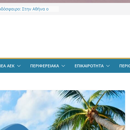
οδόσφαιρο: Στην Αθήνα ο
Βιτάλις – Περνά ιατρικά,
άφει τετραετές συμβόλαιο
άνει δουλειά στα Σπάτα
ν
οδόσφαιρο: Ανακοινώθηκε
ίσημα ο Μίλαν Βιτάλις
Χαρδαλιάς: «Με το
ηρητήριο Έργων η
ρεια Αττικής αποκτά ένα
α πρώτα ολοκληρωμένα
ΝΕΑ ΑΕΚ
ΠΕΡΙΦΕΡΕΙΑΚΑ
ΕΠΙΚΑΙΡΟΤΗΤΑ
ΠΕΡΙ
κά εργαλεία στην Ευρώπη
 διαφάνεια και τη
οσία»
άντμπολ Γυναικών: Ανανέωσε
α Γκόμες Ρεσέντε
άντμπολ Γυναικών:
νωσε την Νικολίνα Ανδρέου,
νη Κύπρια εξτρέμ