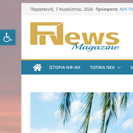
Μετάβαση
Πρόσφατα:
ΑΕΚ Π
Παρασκευή, 7 Αυγούστου, 2026
σε
Μίλαν 
υπογρ
περιεχόμενο
και πι
Ανοίξτε τη γραμμή εργαλείω
ΑΕΚ Π
και επ
Νίκος 
Παρατ
Περιφέ
από τ
ΙΣΤΟΡΙΑ ΝΦ-ΝΧ
ΤΟΠΙΚΑ ΝΕΑ
ψηφια
για τη
λογοδ
ΑΕΚ Χ
με Άνν
ΑΕΚ Χ
Ανακοί
18χρο