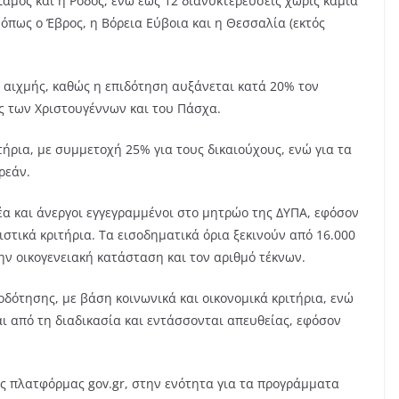
 Σάμος και η Ρόδος, ενώ έως 12 διανυκτερεύσεις χωρίς καμία
όπως ο Έβρος, η Βόρεια Εύβοια και η Θεσσαλία (εκτός
υς αιχμής, καθώς η επιδότηση αυξάνεται κατά 20% τον
υς των Χριστουγέννων και του Πάσχα.
ήρια, με συμμετοχή 25% για τους δικαιούχους, ενώ για τα
ρεάν.
μέα και άνεργοι εγγεγραμμένοι στο μητρώο της ΔΥΠΑ, εφόσον
στικά κριτήρια. Τα εισοδηματικά όρια ξεκινούν από 16.000
ην οικογενειακή κατάσταση και τον αριθμό τέκνων.
δότησης, με βάση κοινωνικά και οικονομικά κριτήρια, ενώ
ι από τη διαδικασία και εντάσσονται απευθείας, εφόσον
ς πλατφόρμας gov.gr, στην ενότητα για τα προγράμματα