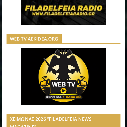
WEB TV AEKIDEA.ORG
ΧΕΙΜΩΝΑΣ 2026 “FILADELFEIA NEWS