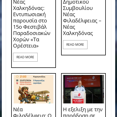
Νέας
Δημοτικού
Χαλκηδόνας:
Συμβουλίου
Εντυπωσιακή
Νέας
παρουσία στο
Φιλαδέλφειας –
15ο Φεστιβάλ
Νέας
Παραδοσιακών
Χαλκηδόνας
Χορών «Τα
Ορέστεια»
READ MORE
READ MORE
Νέα
Η εξελιξη με την
Φιλαδέλφεια: Ο
παράδοση σε