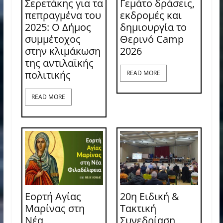
Σερετάκης για τα
Γεμάτο δράσεις,
πεπραγμένα του
εκδρομές και
2025: Ο Δήμος
δημιουργία το
συμμέτοχος
Θερινό Camp
στην κλιμάκωση
2026
της αντιλαϊκής
πολιτικής
READ MORE
READ MORE
Εορτή Αγίας
20η Ειδική &
Μαρίνας στη
Τακτική
Νέα
Συνεδρίαση