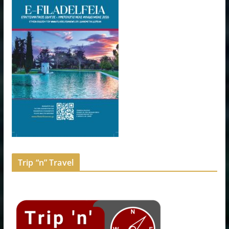
Trip “n” Travel