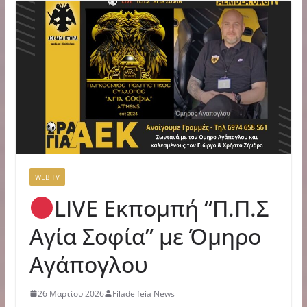
WEB TV
LIVE Εκπομπή “Π.Π.Σ
Αγία Σοφία” με Όμηρο
Αγάπογλου
26 Μαρτίου 2026
Filadelfeia News