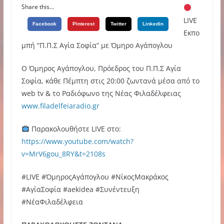
Share this...
LIVE
Facebook
Pinterest
Twitter
Linkedin
Εκπο
μπή “Π.Π.Σ Αγία Σοφία” με Όμηρο Αγάπογλου
Ο Όμηρος Αγάπογλου, Πρόεδρος του Π.Π.Σ Αγία
Σοφία, κάθε Πέμπτη στις 20:00 ζωντανά μέσα από το
web tv & το Ραδιόφωνο της Νέας Φιλαδέλφειας
www.filadelfeiaradio.gr
Παρακολουθήστε LIVE στο:
https://www.youtube.com/watch?
v=MrV6gou_8RY&t=2108s
#LIVE #ΌμηροςΑγάπογλου #ΝίκοςΜακράκος
#ΑγίαΣοφία #aekidea #Συνέντευξη
#ΝέαΦιλαδέλφεια