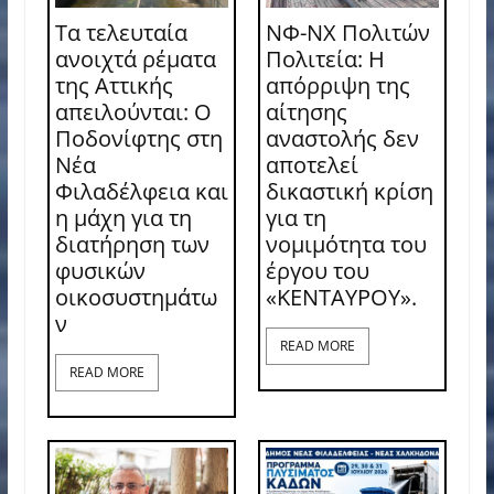
Τα τελευταία
ΝΦ-ΝΧ Πολιτών
ανοιχτά ρέματα
Πολιτεία: Η
της Αττικής
απόρριψη της
απειλούνται: Ο
αίτησης
Ποδονίφτης στη
αναστολής δεν
Νέα
αποτελεί
Φιλαδέλφεια και
δικαστική κρίση
η μάχη για τη
για τη
διατήρηση των
νομιμότητα του
φυσικών
έργου του
οικοσυστημάτω
«ΚΕΝΤΑΥΡΟΥ».
ν
READ MORE
READ MORE