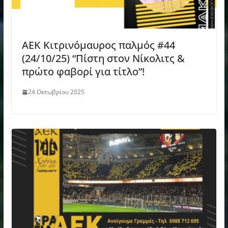
AEK Κιτρινόμαυρος παλμός #44
(24/10/25) “Πίστη στον Νίκολιτς &
πρώτο φαβορί για τίτλο”!
24 Οκτωβρίου 2025