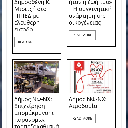
Δημοσθένη Κ.
ήταν η ζωή του»
Μισιτζή στο
– Η συγκινητική
ΠΠΙΕΔ με
ανάρτηση της
ελεύθερη
οικογένειας
είσοδο
READ MORE
READ MORE
Δήμος ΝΦ-ΝΧ:
Δήμος ΝΦ-ΝΧ:
Επιχείρηση
Aιμοδοσία
απομάκρυνσης
παράνομων
READ MORE
τραπεζοκαθισμά