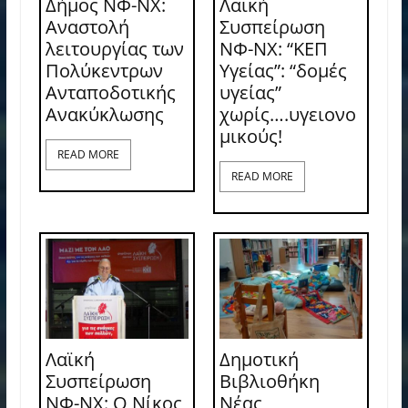
Δήμος ΝΦ-ΝΧ:
Λαϊκή
Αναστολή
Συσπείρωση
λειτουργίας των
ΝΦ-ΝΧ: “ΚΕΠ
Πολύκεντρων
Υγείας”: “δομές
Ανταποδοτικής
υγείας”
Ανακύκλωσης
χωρίς….υγειονο
μικούς!
READ MORE
READ MORE
Λαϊκή
Δημοτική
Συσπείρωση
Βιβλιοθήκη
ΝΦ-ΝΧ: O Νίκος
Νέας