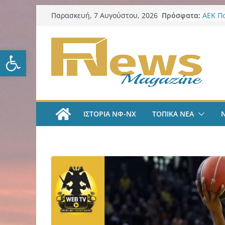
Μετάβαση
Πρόσφατα:
ΑΕΚ Π
Παρασκευή, 7 Αυγούστου, 2026
σε
Μίλαν 
υπογρ
περιεχόμενο
και πι
Ανοίξτε τη γραμμή εργαλείω
ΑΕΚ Π
και επ
Νίκος 
Παρατ
Περιφέ
από τ
ΙΣΤΟΡΙΑ ΝΦ-ΝΧ
ΤΟΠΙΚΑ ΝΕΑ
ψηφια
για τη
λογοδ
ΑΕΚ Χ
με Άνν
ΑΕΚ Χ
Ανακοί
18χρο