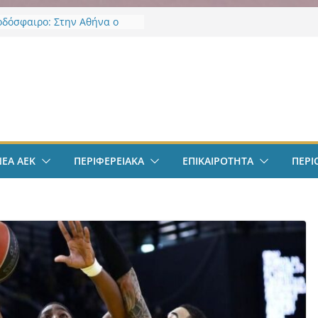
οδόσφαιρο: Στην Αθήνα ο
Βιτάλις – Περνά ιατρικά,
άφει τετραετές συμβόλαιο
άνει δουλειά στα Σπάτα
ν
οδόσφαιρο: Ανακοινώθηκε
ίσημα ο Μίλαν Βιτάλις
Χαρδαλιάς: «Με το
ηρητήριο Έργων η
ρεια Αττικής αποκτά ένα
α πρώτα ολοκληρωμένα
ΝΕΑ ΑΕΚ
ΠΕΡΙΦΕΡΕΙΑΚΑ
ΕΠΙΚΑΙΡΟΤΗΤΑ
ΠΕΡΙ
κά εργαλεία στην Ευρώπη
 διαφάνεια και τη
οσία»
άντμπολ Γυναικών: Ανανέωσε
α Γκόμες Ρεσέντε
άντμπολ Γυναικών:
νωσε την Νικολίνα Ανδρέου,
νη Κύπρια εξτρέμ