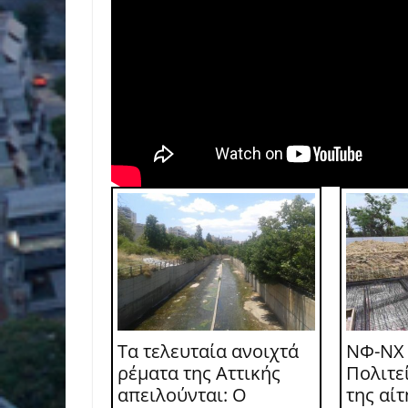
Τα τελευταία ανοιχτά
ΝΦ-ΝΧ
ρέματα της Αττικής
Πολιτε
απειλούνται: Ο
της αί