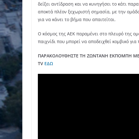
δείξει αντίδραση και να κυνηγήσει το κάτι π
αποκτά πλέον ξεχωριστή σημασία, με την ομάδα
για να κάνει το βήμα που απαιτείται.
Ο κόσμος της ΑΕΚ παραμένει στο πλευρό της ομ
παιχνίδι που μπορεί να αποδειχθεί κομβικό για 
ΠΑΡΑΚΟΛΟΥΘΗΣΤΕ ΤΗ ΖΩΝΤΑΝΗ ΕΚΠΟΜΠΗ ΜΕΣ
TV
ΕΔΩ