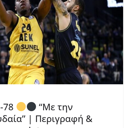
2-78
“Με την
δαία” | Περιγραφή &