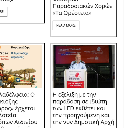
Παραδοσιακών Χορών
«Τα Ορέστεια»
RE
READ MORE
λαδέλφεια: Ο
Η εξελιξη με την
κιόζης
παράδοση σε ιδιώτη
ρος» έρχεται
των LED εκθέτει και
λατεία
την προηγούμενη και
πων Αϊδινίου
την νυν Δημοτική Αρχή