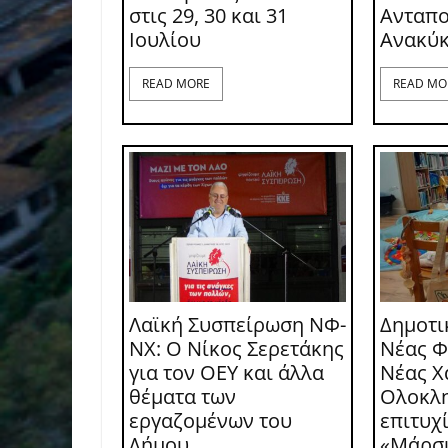
στις 29, 30 και 31
Ανταπο
Ιουλίου
Ανακύ
READ MORE
READ MO
Λαϊκή Συσπείρωση ΝΦ-
Δημοτι
ΝΧ: O Νίκος Σερετάκης
Νέας Φ
για τον ΟΕΥ και άλλα
Νέας Χ
θέματα των
Ολοκλ
εργαζομένων του
επιτυχ
Δήμου
«Μάρσ