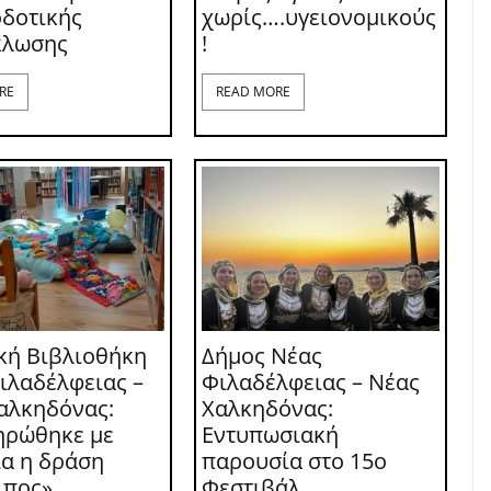
δοτικής
χωρίς….υγειονομικούς
κλωσης
!
RE
READ MORE
κή Βιβλιοθήκη
Δήμος Νέας
ιλαδέλφειας –
Φιλαδέλφειας – Νέας
αλκηδόνας:
Χαλκηδόνας:
ηρώθηκε με
Εντυπωσιακή
ία η δράση
παρουσία στο 15ο
ιπος»
Φεστιβάλ