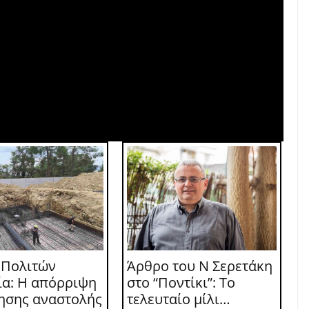
 Πολιτών
Άρθρο του Ν Σερετάκη
ία: Η απόρριψη
στο “Ποντίκι”: Το
τησης αναστολής
τελευταίο μίλι…