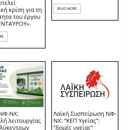
οτελεί
κή κρίση για τη
READ MORE
τητα του έργου
ΕΝΤΑΥΡΟΥ».
RE
ΝΦ-ΝΧ:
Λαϊκή Συσπείρωση ΝΦ-
λή λειτουργίας
ΝΧ: “ΚΕΠ Υγείας”:
ολύκεντρων
“δομές υγείας”