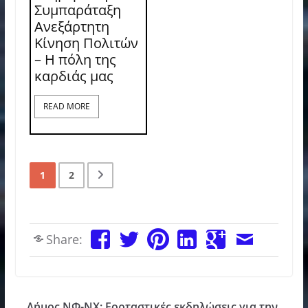
Συμπαράταξη
Ανεξάρτητη
Κίνηση Πολιτών
– Η πόλη της
καρδιάς μας
READ MORE
1
2
Share:
Δήμος ΝΦ-ΝΧ: Εορταστικές εκδηλώσεις για την