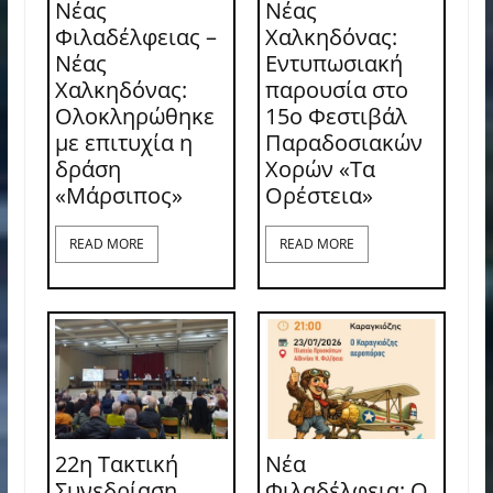
Νέας
Νέας
Φιλαδέλφειας –
Χαλκηδόνας:
Νέας
Εντυπωσιακή
Χαλκηδόνας:
παρουσία στο
Ολοκληρώθηκε
15ο Φεστιβάλ
με επιτυχία η
Παραδοσιακών
δράση
Χορών «Τα
«Μάρσιπος»
Ορέστεια»
READ MORE
READ MORE
22η Τακτική
Νέα
Συνεδρίαση
Φιλαδέλφεια: Ο