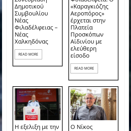
Δημοτικού
«Καραγκιόζης
Συμβουλίου
Αεροπόρος»
Νέας
έρχεται στην
Φιλαδέλφειας –
Πλατεία
Νέας
Προσκόπων
Χαλκηδόνας
Αϊδινίου με
ελεύθερη
είσοδο
READ MORE
READ MORE
Η εξελιξη με την
Ο Νίκος