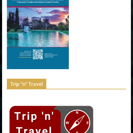
Trip “n” Travel