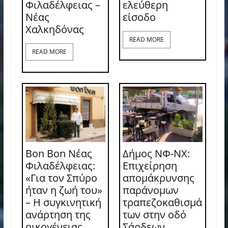
Φιλαδέλφειας –
ελεύθερη
Νέας
είσοδο
Χαλκηδόνας
READ MORE
READ MORE
Bon Bon Νέας
Δήμος ΝΦ-ΝΧ:
Φιλαδέλφειας:
Επιχείρηση
«Για τον Σπύρο
απομάκρυνσης
ήταν η ζωή του»
παράνομων
– Η συγκινητική
τραπεζοκαθισμά
ανάρτηση της
των στην οδό
οικογένειας
Σάρδεων