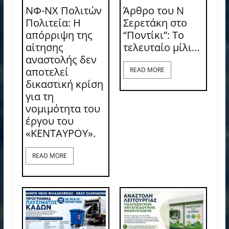
ΝΦ-ΝΧ Πολιτών
Άρθρο του Ν
Πολιτεία: Η
Σερετάκη στο
απόρριψη της
“Ποντίκι”: Το
αίτησης
τελευταίο μίλι…
αναστολής δεν
αποτελεί
READ MORE
δικαστική κρίση
για τη
νομιμότητα του
έργου του
«ΚΕΝΤΑΥΡΟΥ».
READ MORE