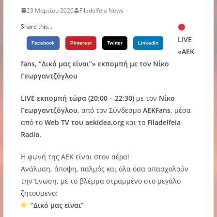
23 Μαρτίου 2026
Filadelfeia News
Share this...
LIVE
Facebook
Pinterest
Twitter
Linkedin
«ΑΕΚ
fans, “Δικό μας είναι”» εκπομπή με τον Νίκο
Γεωργαντζόγλου
LIVE εκπομπή τώρα (20:00 – 22:30)
με τον
Νίκο
Γεωργαντζόγλου
, από τον Σύνδεσμο
AEKFans
, μέσα
από το
Web TV του aekidea.org
και το
Filadelfeia
Radio
.
Η φωνή της ΑΕΚ είναι στον αέρα!
Ανάλυση, άποψη, παλμός και όλα όσα απασχολούν
την Ένωση, με το βλέμμα στραμμένο στο μεγάλο
ζητούμενο:
“Δικό μας είναι”