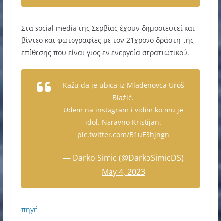
Στα social media της Σερβίας έχουν δημοσιευτεί και
βίντεο και φωτογραφίες με τον 21χρονο δράστη της
επίθεσης που είναι γιος εν ενεργεία στρατιωτικού.
Kažu da je ubica iz Mladenovca Uroš
Blažić.
Uđem na instagram i vidim ko mu je
idol. Naravno Kristijan.
pic.twitter.com/B1uE3hjngn
— Darko Simic (@DarkoSimicDS)
May 4, 2023
πηγή