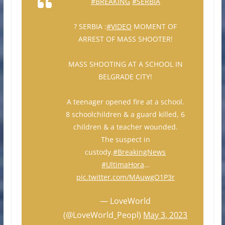
#BREAKING
#SERBIA
? SERBIA :
#VIDEO
MOMENT OF
ARREST OF MASS SHOOTER!
MASS SHOOTING AT A SCHOOL IN
BELGRADE CITY!
A teenager opened fire at a school.
8 schoolchildren & a guard killed, 6
children & a teacher wounded.
The suspect in
custody.
#BreakingNews
#UltimaHora
…
pic.twitter.com/MAuwgO1P3r
— LoveWorld
(@LoveWorld_Peopl)
May 3, 2023