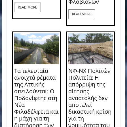
Φλαβιανών
READ MORE
READ MORE
Τα τελευταία
ΝΦ-ΝΧ Πολιτών
ανοιχτά ρέματα
Πολιτεία: Η
της Αττικής
απόρριψη της
απειλούνται: Ο
αίτησης
Ποδονίφτης στη
αναστολής δεν
Νέα
αποτελεί
Φιλαδέλφεια και
δικαστική κρίση
η μάχη για τη
για τη
διατήρηση των
νομιμότητα του