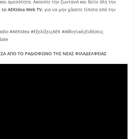
και αμεσότητα. Ακούστε την ζωντανά και δείτε όλη την
αι το AEKIdea Web TV
, για να μην χάσετε τίποτα από την
dio #AEKIdea #ΕξελίξειςΑΕΚ #ΑθλητικέςΕιδήσεις
date
Α ΑΠΟ ΤΟ ΡΑΔΙΟΦΩΝΟ ΤΗΣ ΝΕΑΣ ΦΙΛΑΔΕΛΦΕΙΑΣ