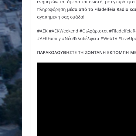
ενημερώνεται άμεσα και σωστά, με εγκυρότητα 
πληροφόρηση
μέσα από το Filadelfeia Radio κ
αγαπημένη σας ομάδα!
#AEK #ΑΕΚWeekend #ΟιΑχάριστοι #FiladelfeiaRa
#AEKFamily #ΝέαΦιλαδέλφεια #WebTV #LiveUp
ΠΑΡΑΚΟΛΟΥΘΗΣΤΕ ΤΗ ΖΩΝΤΑΝΗ ΕΚΠΟΜΠΗ ΜΕΣ