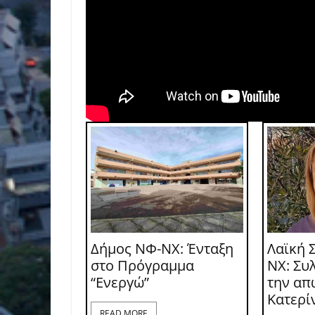
Δήμος ΝΦ-ΝΧ: Ένταξη
Λαϊκή 
στο Πρόγραμμα
ΝΧ: Συ
“Ενεργώ”
την απ
Κατερί
READ MORE