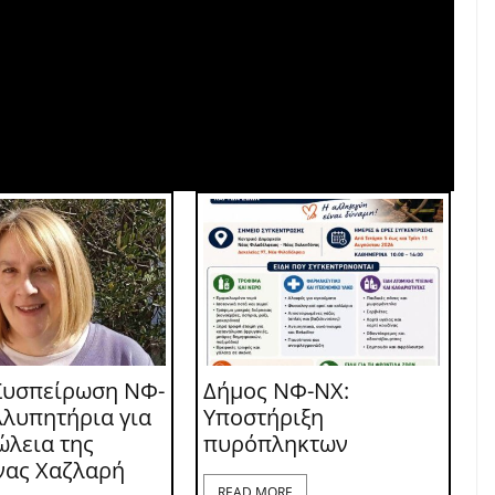
Συσπείρωση ΝΦ-
Δήμος ΝΦ-ΝΧ:
λλυπητήρια για
Υποστήριξη
ώλεια της
πυρόπληκτων
νας Χαζλαρή
READ MORE