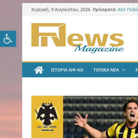
Μετάβαση
Πρόσφατα:
ΑΕΚ Ποδόσ
Κυριακή, 9 Αυγούστου, 2026
σε
ΑΕΚ – Καλ
Επίθεση 
περιεχόμενο
Επείγοντ
Ανοίξτε τη γραμμή εργαλείω
Καταγγελ
Στεγαστι
2026: Ποι
ευρώ
Λυκαβηττ
στην Παν
ΙΣΤΟΡΙΑ ΝΦ-ΝΧ
ΤΟΠΙΚΑ ΝΕΑ
Ζωγράφου
δενδρύλλ
Κυριακάτ
Αυγούστο
επικαιρότ
καθημερι
filadelfe