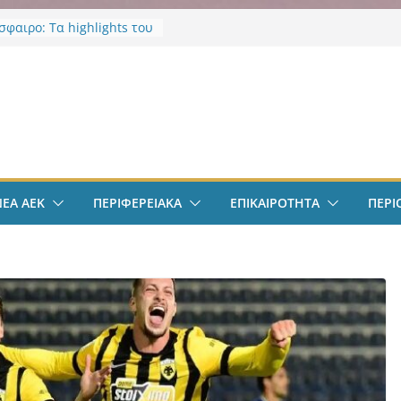
φαιρο: Τα highlights του
λιθέα 4-0
σε νοσηλεύτρια στα
α του Ερυθρού Σταυρού –
ν
ία για άγριο ξυλοδαρμό
κό επίδομα φοιτητών
οι δικαιούνται έως 2.500
ός: Κύκλωμα ναρκωτικών
επιστημιούπολη
ΝΕΑ ΑΕΚ
ΠΕΡΙΦΕΡΕΙΑΚΑ
ΕΠΙΚΑΙΡΟΤΗΤΑ
ΠΕΡΙ
: Τρεις συλλήψεις και 67
ια κάνναβης
ικα Πρωτοσέλιδα 9
υ 2026: Όλη η
ητα με μια ματιά
νά μέσα από το
ianews