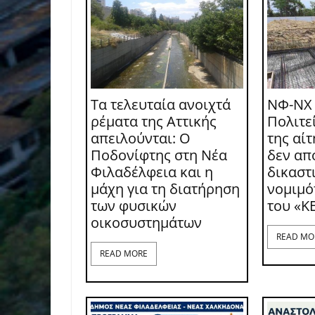
Τα τελευταία ανοιχτά
ΝΦ-ΝΧ
ρέματα της Αττικής
Πολιτε
απειλούνται: Ο
της αί
Ποδονίφτης στη Νέα
δεν απ
Φιλαδέλφεια και η
δικαστι
μάχη για τη διατήρηση
νομιμό
των φυσικών
του «Κ
οικοσυστημάτων
READ MO
READ MORE