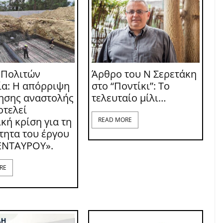
 Πολιτών
Άρθρο του Ν Σερετάκη
ία: Η απόρριψη
στο “Ποντίκι”: Το
τησης αναστολής
τελευταίο μίλι…
οτελεί
κή κρίση για τη
READ MORE
τητα του έργου
ΕΝΤΑΥΡΟΥ».
RE