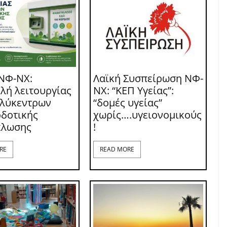
ΝΦ-ΝΧ:
Λαϊκή Συσπείρωση ΝΦ-
λή λειτουργίας
ΝΧ: “ΚΕΠ Υγείας”:
ολύκεντρων
“δομές υγείας”
δοτικής
χωρίς….υγειονομικούς
κλωσης
!
RE
READ MORE