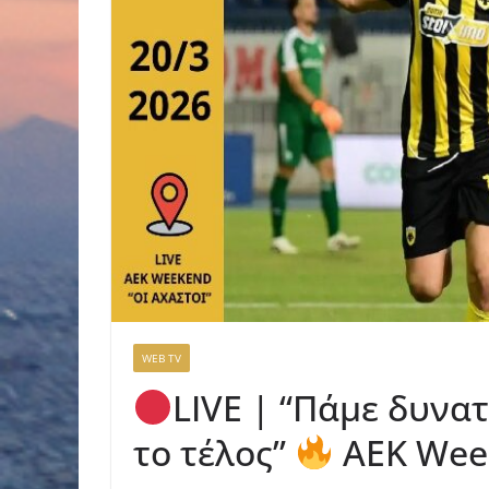
WEB TV
LIVE | “Πάμε δυνα
το τέλος”
AEK Week