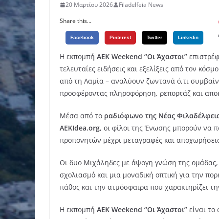
20 Μαρτίου 2026
Filadelfeia News
Share this...
Facebook
Pinterest
Twitter
Linkedin
Η εκπομπή
ΑΕΚ Weekend “Οι Άχαστοι”
επιστρέφ
τελευταίες ειδήσεις και εξελίξεις από τον κόσμ
από τη Λαμία – αναλύουν ζωντανά ό,τι συμβαίν
προσφέροντας πληροφόρηση, ρεπορτάζ και αποκλ
Μέσα από το
ραδιόφωνο της Νέας Φιλαδέλφειας
AEKIdea.org
, οι φίλοι της Ένωσης μπορούν να 
προπονητών μέχρι μεταγραφές και αποχωρήσεις
Οι δυο Μιχάληδες με άψογη γνώση της ομάδας, 
σχολιασμό και μια μοναδική οπτική για την πορ
πάθος και την ατμόσφαιρα που χαρακτηρίζει τη
Η εκπομπή
ΑΕΚ Weekend “Οι Άχαστοι”
είναι το 