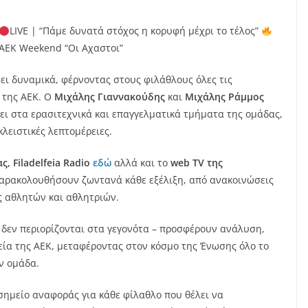
LIVE | “Πάμε δυνατά στόχος η κορυφή μέχρι το τέλος”
AEK Weekend “Οι Αχαστοι”
ει δυναμικά, φέρνοντας στους φιλάθλους όλες τις
ο της ΑΕΚ. Ο
Μιχάλης Γιαννακούδης
και
Μιχάλης Ράμμος
ει στα ερασιτεχνικά και επαγγελματικά τμήματα της ομάδας,
ειστικές λεπτομέρειες.
, Filadelfeia Radio
εδώ
αλλά και το
web TV της
παρακολουθήσουν ζωντανά κάθε εξέλιξη, από ανακοινώσεις
 αθλητών και αθλητριών.
δεν περιορίζονται στα γεγονότα – προσφέρουν ανάλυση,
εία της ΑΕΚ, μεταφέροντας στον κόσμο της Ένωσης όλο το
ν ομάδα.
σημείο αναφοράς για κάθε φίλαθλο που θέλει να