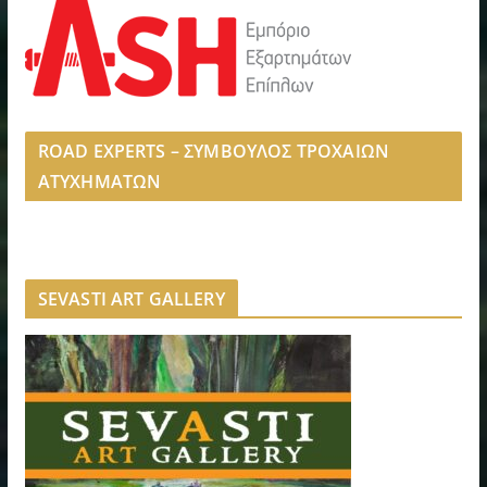
ROAD EXPERTS – ΣΥΜΒΟΥΛΟΣ ΤΡΟΧΑΙΩΝ
ΑΤΥΧΗΜΑΤΩΝ
SEVASTI ART GALLERY