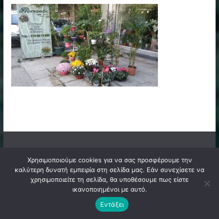
Χρησιμοποιούμε cookies για να σας προσφέρουμε την
Filadelfeia News. Ηλεκτρονικό & Έντυπο Magazino Νέας
καλύτερη δυνατή εμπειρία στη σελίδα μας. Εάν συνεχίσετε να
χρησιμοποιείτε τη σελίδα, θα υποθέσουμε πως είστε
Φιλαδέλφειας, 24ΩΡΕΣ Ειδήσεις. Web Radio & Web TV
ικανοποιημένοι με αυτό.
Επικοινωνία: info@filadelfeianews.gr.
Εντάξει
Επίσημο Μέλος του E-MEDIA (A.M. 14649).