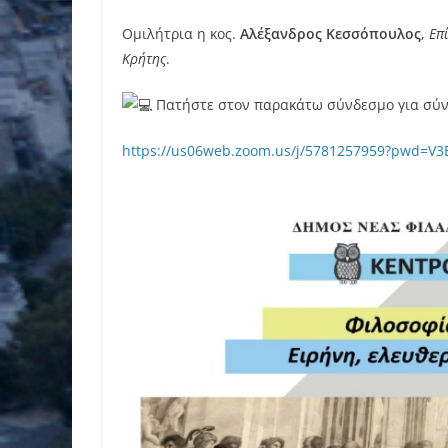
Ομιλήτρια η κος.
Αλέξανδρος Κεσσόπουλος
,
Επ
Κρήτης
.
Πατήστε στον παρακάτω σύνδεσμο για σύ
https://us06web.zoom.us/j/5781257959?pwd=