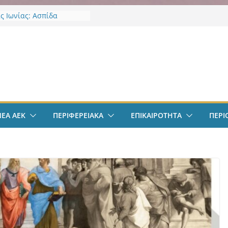
ς Ιωνίας: Ασπίδα
ς στην κλιματική κρίση
φαιρο: Ανακοινώθηκε
μα ο Μίλαν Βιτάλις
ν
φαιρο: Στην Αθήνα ο
λις – Περνά ιατρικά,
 τετραετές συμβόλαιο
ι δουλειά στα Σπάτα
ΕΚ – Βυζαντινή
ρία” #77 με ανοιχτές
ΝΕΑ ΑΕΚ
ΠΕΡΙΦΕΡΕΙΑΚΑ
ΕΠΙΚΑΙΡΟΤΗΤΑ
ΠΕΡΙ
ε Γιάννη Ευστρατιάδη
 Λαγάκη
πολ Ανδρών:
ποιήθηκε η πρώτη
ση και προπόνηση
ς νέας αγωνιστικής σεζόν