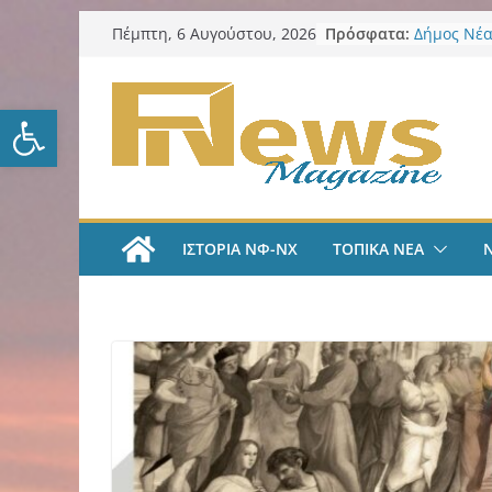
Μετάβαση
Πρόσφατα:
Δήμος Νέα
Πέμπτη, 6 Αυγούστου, 2026
σε
προστασία
ΑΕΚ Ποδόσ
περιεχόμενο
και επίση
Ανοίξτε τη γραμμή εργαλείω
ΑΕΚ Ποδόσ
Μίλαν Βιτά
υπογράφει
και πιάνε
LIVE “Α
Αυτοκρατο
ΙΣΤΟΡΙΑ ΝΦ-ΝΧ
ΤΟΠΙΚΑ ΝΕΑ
γραμμές μ
και Κώστα
AEK Χάντμ
Πραγματο
συγκέντρω
ενόψει τη