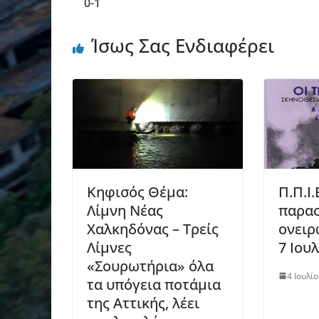
0-1
Ίσως Σας Ενδιαφέρει
Κηφισός Θέμα:
Π.Π.Ι.
Λίμνη Νέας
παρασ
Χαλκηδόνας – Τρείς
ονειρ
Λίμνες
7 Ιου
«Σουρωτήρια» όλα
4 Ιουλί
τα υπόγεια ποτάμια
της Αττικής, λέει