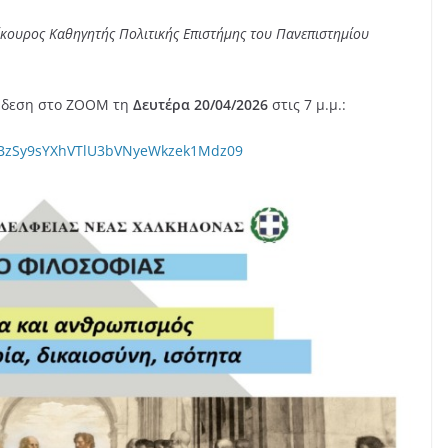
ίκουρος Καθηγητής Πολιτικής Επιστήμης του Πανεπιστημίου
νδεση στο ZOOM τη
Δευτέρα 20/04/2026
στις 7 μ.μ.:
V3BzSy9sYXhVTlU3bVNyeWkzek1Mdz09