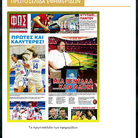
ΠΡΩΤΟΣΕΛΙΔΑ ΕΦΗΜΕΡΙΔΩΝ
Τα
πρωτοσέλιδα
των
εφημερίδων