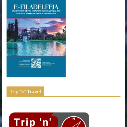
Trip “n” Travel