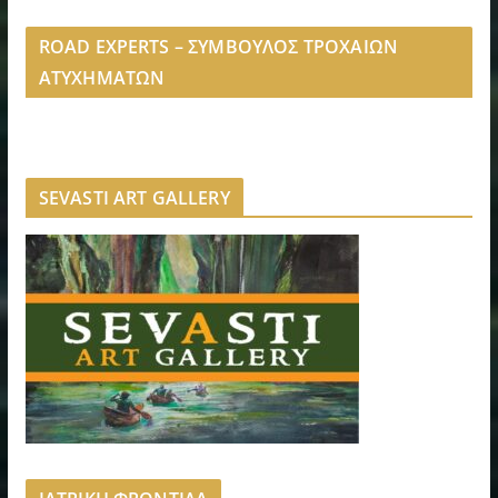
ROAD EXPERTS – ΣΥΜΒΟΥΛΟΣ ΤΡΟΧΑΙΩΝ
ΑΤΥΧΗΜΑΤΩΝ
SEVASTI ART GALLERY