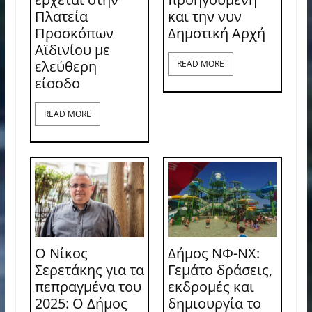
Πλατεία
και την νυν
Προσκόπων
Δημοτική Αρχή
Αϊδινίου με
ελεύθερη
READ MORE
είσοδο
READ MORE
Ο Νίκος
Δήμος ΝΦ-ΝΧ:
Σερετάκης για τα
Γεμάτο δράσεις,
πεπραγμένα του
εκδρομές και
2025: Ο Δήμος
δημιουργία το