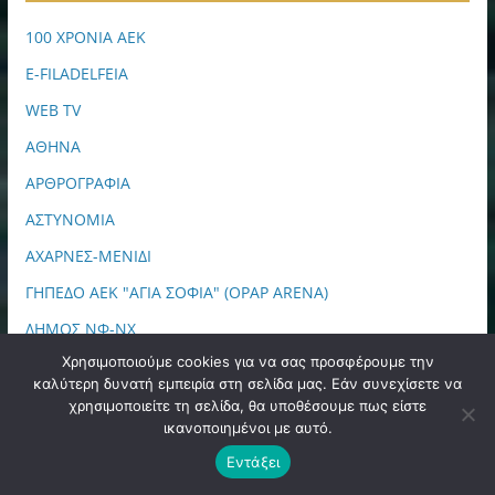
100 ΧΡΟΝΙΑ ΑΕΚ
E-FILADELFEIA
WEB TV
ΑΘΗΝΑ
ΑΡΘΡΟΓΡΑΦΙΑ
ΑΣΤΥΝΟΜΙΑ
ΑΧΑΡΝΕΣ-ΜΕΝΙΔΙ
ΓΗΠΕΔΟ ΑΕΚ "ΑΓΙΑ ΣΟΦΙΑ" (OPAP ARENA)
ΔΗΜΟΣ ΝΦ-ΝΧ
Χρησιμοποιούμε cookies για να σας προσφέρουμε την
ΔΗΜΟΤΙΚΑ ΣΥΜΒΟΥΛΙΑ
καλύτερη δυνατή εμπειρία στη σελίδα μας. Εάν συνεχίσετε να
ΕΚΔΗΛΩΣΕΙΣ
χρησιμοποιείτε τη σελίδα, θα υποθέσουμε πως είστε
ικανοποιημένοι με αυτό.
ΕΚΚΛΗΣΙΑ
Εντάξει
ΕΛΛΑΔΑ