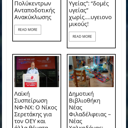
Πολύκεντρων
Υγείας”: “δομές
Ανταποδοτικής
υγείας”
Ανακύκλωσης
χωρίς….υγειονο
μικούς!
READ MORE
READ MORE
Λαϊκή
Δημοτική
Συσπείρωση
Βιβλιοθήκη
ΝΦ-ΝΧ: O Νίκος
Νέας
Σερετάκης για
Φιλαδέλφειας –
τον ΟΕΥ και
Νέας
άλλα θέματα
Χαλκηδόνας: