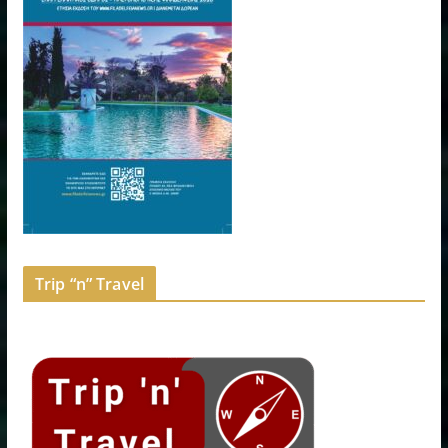
Trip “n” Travel