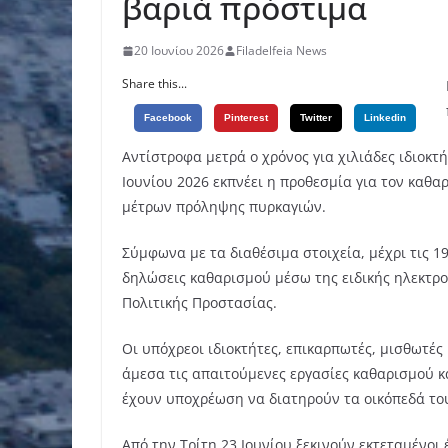
βαριά πρόστιμα
20 Ιουνίου 2026
Filadelfeia News
Share this...
Facebook
Pinterest
Twitter
Linkedin
Αντίστροφα μετρά ο χρόνος για χιλιάδες ιδιοκ
Ιουνίου 2026 εκπνέει η προθεσμία για τον καθα
μέτρων πρόληψης πυρκαγιών.
Σύμφωνα με τα διαθέσιμα στοιχεία, μέχρι τις 1
δηλώσεις καθαρισμού μέσω της ειδικής ηλεκτρο
Πολιτικής Προστασίας.
Οι υπόχρεοι ιδιοκτήτες, επικαρπωτές, μισθωτέ
άμεσα τις απαιτούμενες εργασίες καθαρισμού 
έχουν υποχρέωση να διατηρούν τα οικόπεδά τους
Από την Τρίτη 23 Ιουνίου ξεκινούν εκτεταμένοι