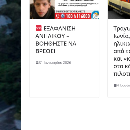
ΕΞΑΦΑΝΙΣΗ
Τραγω
ΑΝΗΛΙΚΟΥ –
Ιωνία
ΒΟΗΘΗΣΤΕ ΝΑ
ηλικι
ΒΡΕΘΕΙ
από τ
και «
31 Ιανουαρίου 2026
στα κ
πιλοτ
4 Ιουνί