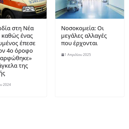
δία στη Νέα
Νοσοκομεία: Οι
, καθώς ένας
μεγάλες αλλαγές
ωμένος έπεσε
που έρχονται
ον 4ο όροφο
1 Απριλίου 2025
καρφώθηκε»
άγκελα της
ής
ου 2024