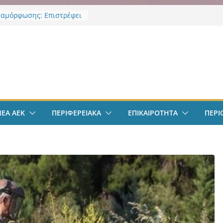
αμόρφωσης: Επιστρέφει
 Κορκολής στην θέση του
χου Παιδείας και
ής Αγωγής, μετά την
ν
υ νομοθετικού πλαισιου
φαιρο: Στην Αθήνα ο
λις – Περνά ιατρικά,
 τετραετές συμβόλαιο
ι δουλειά στα Σπάτα
ΕΚ – Βυζαντινή
ΝΕΑ ΑΕΚ
ΠΕΡΙΦΕΡΕΙΑΚΑ
ΕΠΙΚΑΙΡΟΤΗΤΑ
ΠΕΡΙ
ρία” #77 με ανοιχτές
ε Γιάννη Ευστρατιάδη
 Λαγάκη
πολ Ανδρών:
ποιήθηκε η πρώτη
ση και προπόνηση
ς νέας αγωνιστικής σεζόν
ς Ιωνίας: Ασπίδα
ς στην κλιματική κρίση