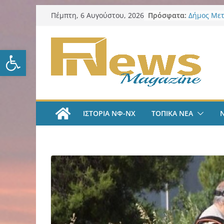
Μετάβαση
Πρόσφατα:
Δήμος Μετ
Πέμπτη, 6 Αυγούστου, 2026
σε
ο Βασίλης
Αντιδημάρ
περιεχόμενο
Προσχολικ
Ανοίξτε τη γραμμή εργαλείω
αλλαγή το
ΑΕΚ Ποδόσ
Μίλαν Βιτά
υπογράφει
και πιάνε
LIVE “Α
ΙΣΤΟΡΙΑ ΝΦ-ΝΧ
ΤΟΠΙΚΑ ΝΕΑ
Αυτοκρατο
γραμμές μ
και Κώστα
AEK Χάντμ
Πραγματο
συγκέντρω
ενόψει τη
Δήμος Νέα
προστασία