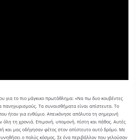
ου για το πιο μάγκικο πρωτάθλημα: «Να πω δυο κουβέντες
για πανηγυρισμούς. Τα συναισθήματα είναι απίστευτα. Το
που ήταν για ενθύμιο. Απεικόνησε απόλυτα τη σημερινή
ν όλη τη χρονιά. Επιμονή, υπομονή, πίστη και πάθος. Αυτές
οπή και μας οδήγησαν φέτος στον απίστευτο αυτό δρόμο. Με
 συνηθήσει ο πολύς κόσμος. Σε ένα περιβάλλον που γελούσαν