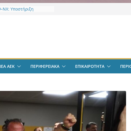
-ΝΧ: Υποστήριξη
κτων
-ΝΧ: Ένταξη στο
α “Ενεργώ”
ν
EK Weekend “Οι Άχαστοι”
ες οι εξελίξεις στην ΑΕΚ”
το filadelfeiaradio & web
σφαιρο: Λόβρο Μάγερ:
ην ΑΕΚ για το Champions
ΝΕΑ ΑΕΚ
ΠΕΡΙΦΕΡΕΙΑΚΑ
ΕΠΙΚΑΙΡΟΤΗΤΑ
ΠΕΡΙ
– Η ξεχωριστή υποδοχή
ιου Ηλιόπουλου
σπείρωση ΝΦ-ΝΧ:
ήρια για την απώλεια της
ς Χαζλαρή