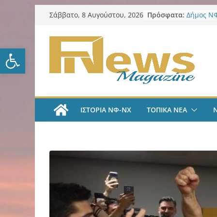
Μετάβαση
Πρόσφατα:
Δήμος ΝΦ
Σάββατο, 8 Αυγούστου, 2026
σε
πυρόπλη
Δήμος ΝΦ
περιεχόμενο
Πρόγραμμ
Ανοίξτε τη γραμμή εργαλείω
LIVE A
#35 | “Όλ
μέσα από 
tv
ΑΕΚ Ποδό
«Ήρθα στ
ΙΣΤΟΡΙΑ ΝΦ-ΝΧ
ΤΟΠΙΚΑ ΝΕΑ
League» 
του Μάρ
Λαϊκή Συ
Συλλυπητ
Κατερίνα