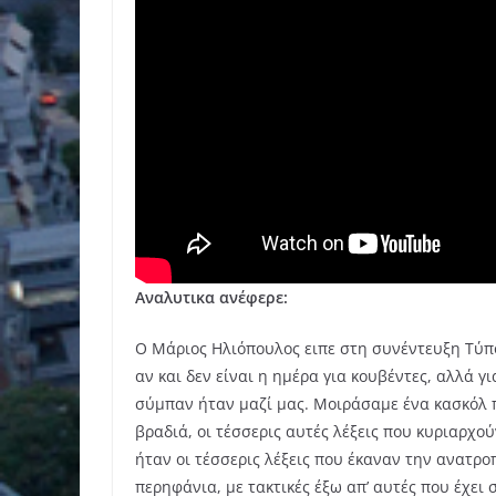
Αναλυτικα ανέφερε:
Ο Μάριος Ηλιόπουλος ειπε στη συνέντευξη Τύπ
αν και δεν είναι η ημέρα για κουβέντες, αλλά 
σύμπαν ήταν μαζί μας. Μοιράσαμε ένα κασκόλ 
βραδιά, οι τέσσερις αυτές λέξεις που κυριαρχού
ήταν οι τέσσερις λέξεις που έκαναν την ανατρ
περηφάνια, με τακτικές έξω απ’ αυτές που έχει