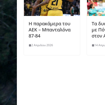
Η παρακάμερα του
Τα δυ
ΑΕΚ – Μπανταλόνα
με Πό
87-84
στον 
2 Απριλίου 2026
14 Απρι