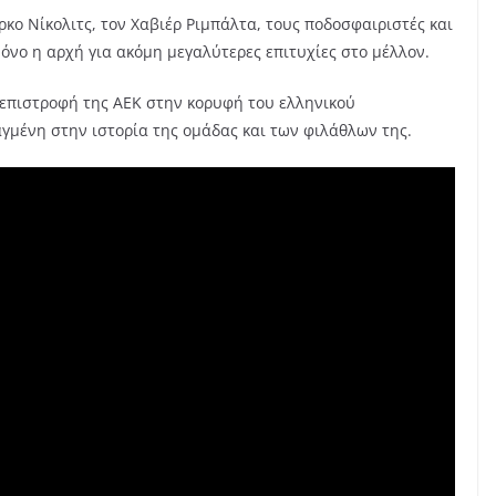
ο Νίκολιτς, τον Χαβιέρ Ριμπάλτα, τους ποδοσφαιριστές και
μόνο η αρχή για ακόμη μεγαλύτερες επιτυχίες στο μέλλον.
 επιστροφή της ΑΕΚ στην κορυφή του ελληνικού
αγμένη στην ιστορία της ομάδας και των φιλάθλων της.