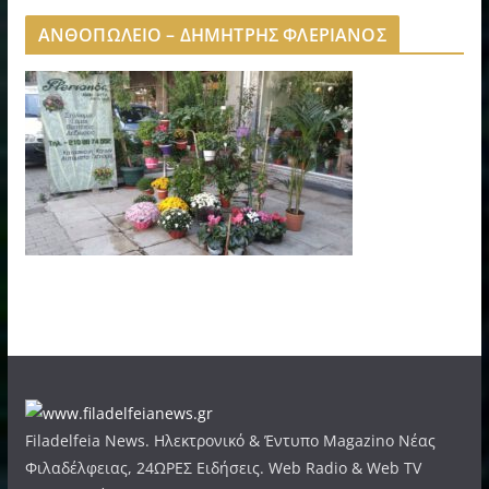
ΑΝΘΟΠΩΛΕΙΟ – ΔΗΜΗΤΡΗΣ ΦΛΕΡΙΑΝΟΣ
Filadelfeia News. Ηλεκτρονικό & Έντυπο Magazino Νέας
Φιλαδέλφειας, 24ΩΡΕΣ Ειδήσεις. Web Radio & Web TV