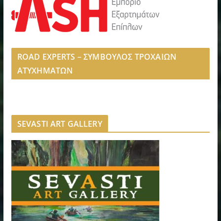
ROAD EXPERTS – ΣΥΜΒΟΥΛΟΣ ΤΡΟΧΑΙΩΝ
ΑΤΥΧΗΜΑΤΩΝ
SEVASTI ART GALLERY