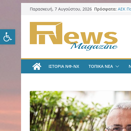
Μετάβαση
Πρόσφατα:
ΑΕΚ Π
Παρασκευή, 7 Αυγούστου, 2026
σε
Μίλαν 
υπογρ
περιεχόμενο
και πι
Ανοίξτε τη γραμμή εργαλείω
ΑΕΚ Π
και επ
Νίκος 
Παρατ
Περιφέ
από τ
ΙΣΤΟΡΙΑ ΝΦ-ΝΧ
ΤΟΠΙΚΑ ΝΕΑ
ψηφια
για τη
λογοδ
ΑΕΚ Χ
με Άνν
ΑΕΚ Χ
Ανακοί
18χρο