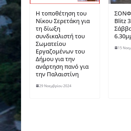
H τοποθέτηση του
ΣΟΝΦ
Νίκου Σερετάκη για
Blitz 
τη δίωξη
Σάββα
συνδικαλιστή του
6.30μ
Σωματείου
15 Νοε
Εργαζομένων του
Δήμου για την
ανάρτηση πανό για
την Παλαιστίνη
29 Νοεμβρίου 2024