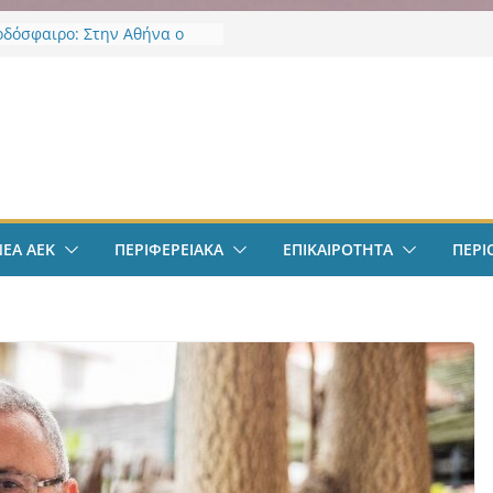
οδόσφαιρο: Στην Αθήνα ο
Βιτάλις – Περνά ιατρικά,
άφει τετραετές συμβόλαιο
άνει δουλειά στα Σπάτα
ν
οδόσφαιρο: Ανακοινώθηκε
ίσημα ο Μίλαν Βιτάλις
Χαρδαλιάς: «Με το
ηρητήριο Έργων η
ρεια Αττικής αποκτά ένα
α πρώτα ολοκληρωμένα
ΝΕΑ ΑΕΚ
ΠΕΡΙΦΕΡΕΙΑΚΑ
ΕΠΙΚΑΙΡΟΤΗΤΑ
ΠΕΡΙ
κά εργαλεία στην Ευρώπη
 διαφάνεια και τη
οσία»
άντμπολ Γυναικών: Ανανέωσε
α Γκόμες Ρεσέντε
άντμπολ Γυναικών:
νωσε την Νικολίνα Ανδρέου,
νη Κύπρια εξτρέμ