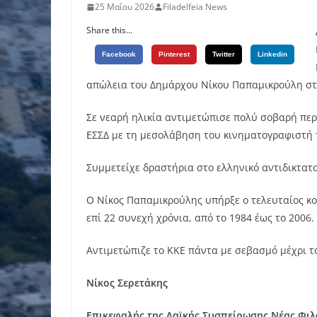
25 Μαΐου 2026
Filadelfeia News
Share this...
Facebook
Pinterest
Twitter
Linkedin
απώλεια του Δημάρχου Νίκου Παπαμικρούλη στην
Σε νεαρή ηλικία αντιμετώπισε πολύ σοβαρή περι
ΕΣΣΔ με τη μεσολάβηση του κινηματογραφιστή 
Συμμετείχε δραστήρια στο ελληνικό αντιδικτατο
Ο Νίκος Παπαμικρούλης υπήρξε ο τελευταίος κ
επί 22 συνεχή χρόνια, από το 1984 έως το 2006.
Αντιμετώπιζε το ΚΚΕ πάντα με σεβασμό μέχρι το
Νίκος Σερετάκης
Επικεφαλής της Λαϊκής Συσπείρωσης Νέας Φιλ