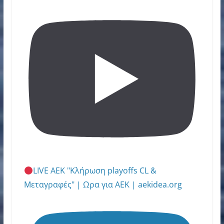
LIVE ΑΕΚ "Κλήρωση playoffs CL &
Μεταγραφές" | Ωρα για ΑΕΚ | aekidea.org