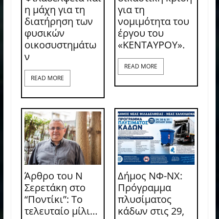
η μάχη για τη
για τη
διατήρηση των
νομιμότητα του
φυσικών
έργου του
οικοσυστημάτω
«ΚΕΝΤΑΥΡΟΥ».
ν
READ MORE
READ MORE
Άρθρο του Ν
Δήμος ΝΦ-ΝΧ:
Σερετάκη στο
Πρόγραμμα
“Ποντίκι”: Το
πλυσίματος
τελευταίο μίλι…
κάδων στις 29,