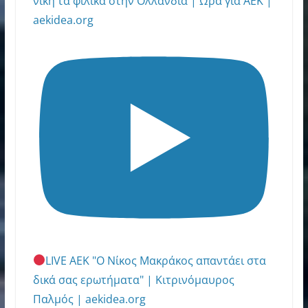
νίκη τα φιλικά στην Ολλανδία | Ωρα για ΑΕΚ |
aekidea.org
LIVE ΑΕΚ "Ο Νίκος Μακράκος απαντάει στα
δικά σας ερωτήματα" | Κιτρινόμαυρος
Παλμός | aekidea.org