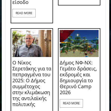
είσοδο
READ MORE
Ο Νίκος
Δήμος ΝΦ-ΝΧ:
Σερετάκης για τα
Γεμάτο δράσεις,
πεπραγμένα του
εκδρομές και
2025: Ο Δήμος
δημιουργία το
συμμέτοχος
Θερινό Camp
στην κλιμάκωση
2026
της αντιλαϊκής
πολιτικής
READ MORE