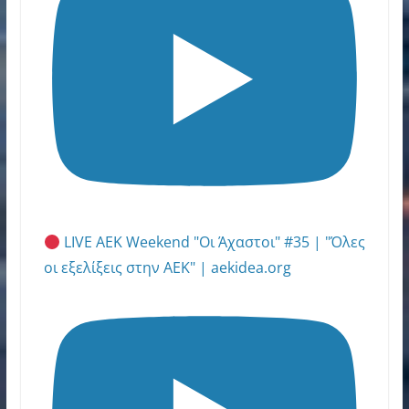
LIVE AEK Weekend "Οι Άχαστοι" #35 | "Όλες
οι εξελίξεις στην ΑΕΚ" | aekidea.org