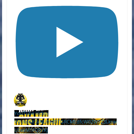
YouTube Video
VVUtdi0tSkNLYmlDTGRCMEdfcW02WTZ3Lksw
U0xxM1FQS1RJ