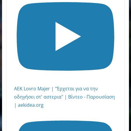
ΑΕΚ Lovro Majer | "Έρχεται για να την
οδηγήσει στ' αστερια" | Βίντεο - Παρουσίαση
| aekidea.org