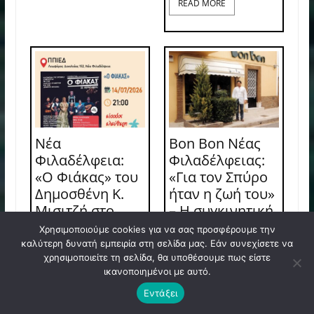
READ MORE
Νέα
Bon Bon Νέας
Φιλαδέλφεια:
Φιλαδέλφειας:
«Ο Φιάκας» του
«Για τον Σπύρο
Δημοσθένη Κ.
ήταν η ζωή του»
Μισιτζή στο
– Η συγκινητική
ΠΠΙΕΔ με
ανάρτηση της
Χρησιμοποιούμε cookies για να σας προσφέρουμε την
ελεύθερη
οικογένειας
καλύτερη δυνατή εμπειρία στη σελίδα μας. Εάν συνεχίσετε να
χρησιμοποιείτε τη σελίδα, θα υποθέσουμε πως είστε
είσοδο
ικανοποιημένοι με αυτό.
READ MORE
READ MORE
Εντάξει