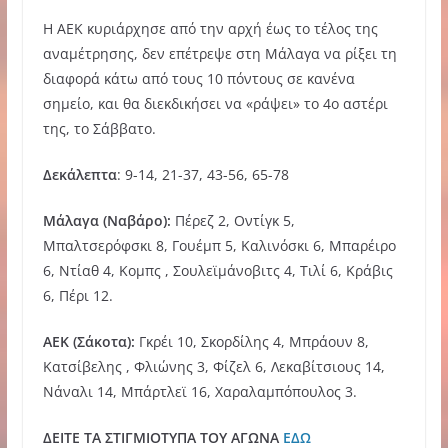
Η ΑΕΚ κυριάρχησε από την αρχή έως το τέλος της
αναμέτρησης, δεν επέτρεψε στη Μάλαγα να ρίξει τη
διαφορά κάτω από τους 10 πόντους σε κανένα
σημείο, και θα διεκδικήσει να «ράψει» το 4ο αστέρι
της, το Σάββατο.
Δεκάλεπτα
: 9-14, 21-37, 43-56, 65-78
Μάλαγα (Ναβάρο):
Πέρεζ 2, Οντίγκ 5,
Μπαλτσερόφσκι 8, Γουέμπ 5, Καλινόσκι 6, Μπαρέιρο
6, Ντίαθ 4, Κομπς , Σουλεϊμάνοβιτς 4, Τιλί 6, Κράβις
6, Πέρι 12.
ΑΕΚ (Σάκοτα):
Γκρέι 10, Σκορδίλης 4, Μπράουν 8,
Κατσίβελης , Φλιώνης 3, Φίζελ 6, Λεκαβίτσιους 14,
Νάναλι 14, Μπάρτλεϊ 16, Χαραλαμπόπουλος 3.
ΔΕΙΤΕ ΤΑ ΣΤΙΓΜΙΟΤΥΠΑ ΤΟΥ ΑΓΩΝΑ
ΕΔΩ