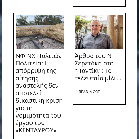
ΝΦ-ΝΧ Πολιτών
Άρθρο του Ν
Πολιτεία: Η
Σερετάκη στο
απόρριψη της
“Ποντίκι”: Το
αίτησης
τελευταίο μίλι…
αναστολής δεν
αποτελεί
READ MORE
δικαστική κρίση
για τη
νομιμότητα του
έργου του
«ΚΕΝΤΑΥΡΟΥ».