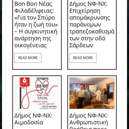
Bon Bon Νέας
Δήμος ΝΦ-ΝΧ:
Φιλαδέλφειας:
Επιχείρηση
«Για τον Σπύρο
απομάκρυνσης
ήταν η ζωή του»
παράνομων
– Η συγκινητική
τραπεζοκαθισμά
ανάρτηση της
των στην οδό
οικογένειας
Σάρδεων
READ MORE
READ MORE
Δήμος ΝΦ-ΝΧ:
Δήμος ΝΦ-ΝΧ:
Aιμοδοσία
Ανθρωπιστική