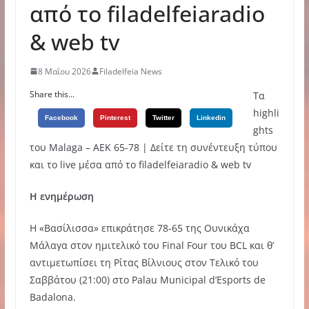
από το filadelfeiaradio
& web tv
8 Μαΐου 2026
Filadelfeia News
Share this...
Τα
highli
Facebook
Pinterest
Twitter
Linkedin
ghts
του Malaga – ΑΕΚ 65-78 | Δείτε τη συνέντευξη τύπου
και το live μέσα από το filadelfeiaradio & web tv
Η ενημέρωση
Η «Βασίλισσα» επικράτησε 78-65 της Ουνικάχα
Μάλαγα στον ημιτελικό του Final Four του BCL και θ’
αντιμετωπίσει τη Ρίτας Βίλνιους στον Τελικό του
Σαββάτου (21:00) στο Palau Municipal d’Esports de
Badalona.