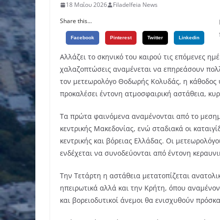
18 Μαΐου 2026
Filadelfeia News
Share this...
Facebook
Pinterest
Twitter
Linkedin
Αλλάζει το σκηνικό του καιρού τις επόμενες ημέ
χαλαζοπτώσεις αναμένεται να επηρεάσουν πολλ
τον μετεωρολόγο Θοδωρής Κολυδάς, η κάθοδος
προκαλέσει έντονη ατμοσφαιρική αστάθεια, κυρ
Τα πρώτα φαινόμενα αναμένονται από το μεσημέρ
κεντρικής Μακεδονίας, ενώ σταδιακά οι καταιγ
κεντρικής και βόρειας Ελλάδας. Οι μετεωρολόγο
ενδέχεται να συνοδεύονται από έντονη κεραυνι
Την Τετάρτη η αστάθεια μετατοπίζεται ανατολικ
ηπειρωτικά αλλά και την Κρήτη, όπου αναμένοντ
και βορειοδυτικοί άνεμοι θα ενισχυθούν πρόσκ