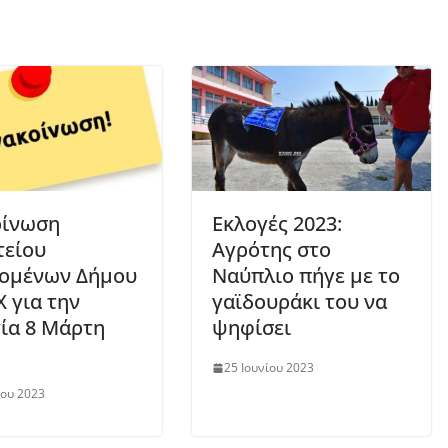
οίνωση
Εκλογές 2023:
τείου
Αγρότης στο
ζομένων Δήμου
Ναύπλιο πήγε με το
 για την
γαϊδουράκι του να
ία 8 Μάρτη
ψηφίσει
25 Ιουνίου 2023
ου 2023