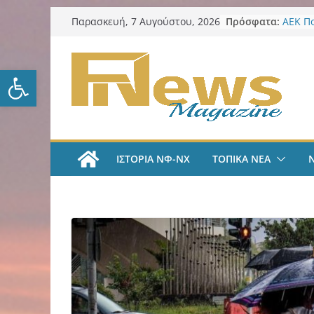
Μετάβαση
Πρόσφατα:
ΑΕΚ Π
Παρασκευή, 7 Αυγούστου, 2026
σε
Μίλαν 
υπογρ
περιεχόμενο
και πι
Ανοίξτε τη γραμμή εργαλείω
ΑΕΚ Π
και επ
Νίκος 
Παρατ
Περιφέ
από τ
ΙΣΤΟΡΙΑ ΝΦ-ΝΧ
ΤΟΠΙΚΑ ΝΕΑ
ψηφια
για τη
λογοδ
ΑΕΚ Χ
με Άνν
ΑΕΚ Χ
Ανακοί
18χρο