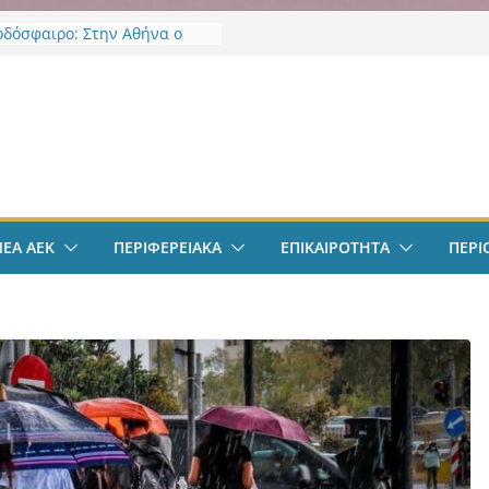
οδόσφαιρο: Στην Αθήνα ο
Βιτάλις – Περνά ιατρικά,
άφει τετραετές συμβόλαιο
άνει δουλειά στα Σπάτα
ν
οδόσφαιρο: Ανακοινώθηκε
ίσημα ο Μίλαν Βιτάλις
Χαρδαλιάς: «Με το
ηρητήριο Έργων η
ρεια Αττικής αποκτά ένα
α πρώτα ολοκληρωμένα
ΝΕΑ ΑΕΚ
ΠΕΡΙΦΕΡΕΙΑΚΑ
ΕΠΙΚΑΙΡΟΤΗΤΑ
ΠΕΡΙ
κά εργαλεία στην Ευρώπη
 διαφάνεια και τη
οσία»
άντμπολ Γυναικών: Ανανέωσε
α Γκόμες Ρεσέντε
άντμπολ Γυναικών:
νωσε την Νικολίνα Ανδρέου,
νη Κύπρια εξτρέμ