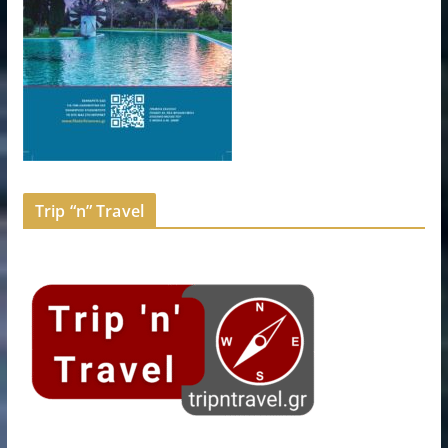
Trip “n” Travel