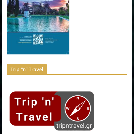
Trip “n” Travel