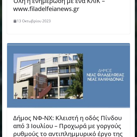
Όλη η ενημέρωση με ένα ΚΛΙΚ –
www.filadelfeianews.gr
13 Οκτωβρίου 2023
Δήμος ΝΦ-ΝΧ: Κλειστή η οδός Πίνδου
από 3 Ιουλίου – Προχωρά με γοργούς
ρυθμούς το αντιπλημμυρικό έργο της