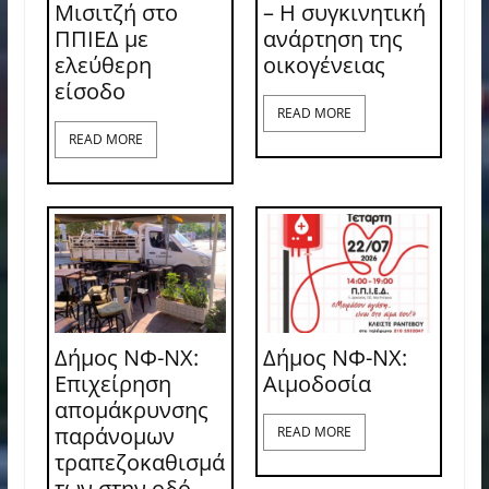
Μισιτζή στο
– Η συγκινητική
ΠΠΙΕΔ με
ανάρτηση της
ελεύθερη
οικογένειας
είσοδο
READ MORE
READ MORE
Δήμος ΝΦ-ΝΧ:
Δήμος ΝΦ-ΝΧ:
Επιχείρηση
Aιμοδοσία
απομάκρυνσης
παράνομων
READ MORE
τραπεζοκαθισμά
των στην οδό