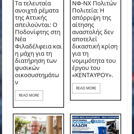
Τα τελευταία
ΝΦ-ΝΧ Πολιτών
ανοιχτά ρέματα
Πολιτεία: Η
της Αττικής
απόρριψη της
απειλούνται: Ο
αίτησης
Ποδονίφτης στη
αναστολής δεν
Νέα
αποτελεί
Φιλαδέλφεια και
δικαστική κρίση
η μάχη για τη
για τη
διατήρηση των
νομιμότητα του
φυσικών
έργου του
οικοσυστημάτω
«ΚΕΝΤΑΥΡΟΥ».
ν
READ MORE
READ MORE