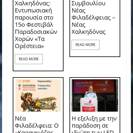
Χαλκηδόνας:
Συμβουλίου
Εντυπωσιακή
Νέας
παρουσία στο
Φιλαδέλφειας –
15ο Φεστιβάλ
Νέας
Παραδοσιακών
Χαλκηδόνας
Χορών «Τα
Ορέστεια»
READ MORE
READ MORE
Νέα
Η εξελιξη με την
Φιλαδέλφεια: Ο
παράδοση σε
«Καραγκιόζης
ιδιώτη των LED