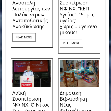
Αναστολή
Συσπείρωση
λειτουργίας των
ΝΦ-ΝΧ: “ΚΕΠ
Πολύκεντρων
Υγείας”: “δομές
Ανταποδοτικής
υγείας”
Ανακύκλωσης
χωρίς….υγειονο
μικούς!
READ MORE
READ MORE
Λαϊκή
Δημοτική
Συσπείρωση
Βιβλιοθήκη
ΝΦ-ΝΧ: O Νίκος
Νέας
Σερετάκης για
Φιλαδέλφειας –