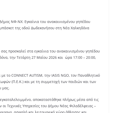
Δήμος ΝΦ-ΝΧ: Εγκαίνια του ανακαινισμένου γηπέδου
μπάσκετ της οδού Δωδεκανήσου στη Νέα Χαλκηδόνα
 σας προσκαλεί στα εγκαίνια του ανακαινισμένου γηπέδου
να, την Τετάρτη 27 Μαΐου 2026 και ώρα 17:00 – 20:00,
 με το CONNECT AUTISM, την IASIS NGO, τον Παναθλητικό
ωφών (Π.Ε.Κ.) και με τη συμμετοχή των παιδιών και των
υ μας.
ε εγκαταλελειμμένο, αποκαταστάθηκε πλήρως μέσα από τις
 οι Τεχνικές Υπηρεσίες του Δήμου Νέας Φιλαδέλφειας –
γχρονο, ασφαλή και λειτουργικό χώρο άθλησης και