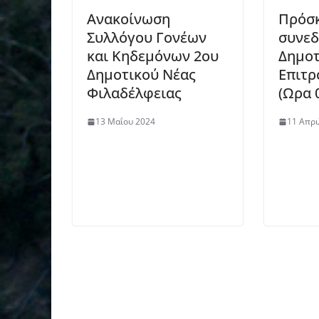
Ανακοίνωση
Πρόσκ
Συλλόγου Γονέων
συνεδ
και Κηδεμόνων 2ου
Δημοτ
Δημοτικού Νέας
Επιτρ
Φιλαδέλφειας
(Ωρα 
13 Μαΐου 2024
11 Απρι