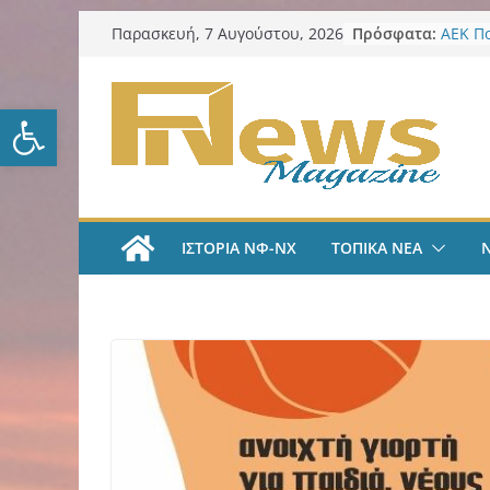
Μετάβαση
Πρόσφατα:
ΑΕΚ Π
Παρασκευή, 7 Αυγούστου, 2026
σε
Μίλαν 
υπογρ
περιεχόμενο
και πι
Ανοίξτε τη γραμμή εργαλείω
ΑΕΚ Π
και επ
Νίκος 
Παρατ
Περιφέ
από τ
ΙΣΤΟΡΙΑ ΝΦ-ΝΧ
ΤΟΠΙΚΑ ΝΕΑ
ψηφια
για τη
λογοδ
ΑΕΚ Χ
με Άνν
ΑΕΚ Χ
Ανακοί
18χρο