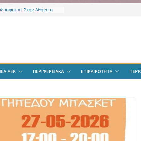
οδόσφαιρο: Στην Αθήνα ο
Βιτάλις – Περνά ιατρικά,
άφει τετραετές συμβόλαιο
άνει δουλειά στα Σπάτα
ν
οδόσφαιρο: Ανακοινώθηκε
ίσημα ο Μίλαν Βιτάλις
Χαρδαλιάς: «Με το
ηρητήριο Έργων η
ρεια Αττικής αποκτά ένα
α πρώτα ολοκληρωμένα
ΝΕΑ ΑΕΚ
ΠΕΡΙΦΕΡΕΙΑΚΑ
ΕΠΙΚΑΙΡΟΤΗΤΑ
ΠΕΡΙ
κά εργαλεία στην Ευρώπη
 διαφάνεια και τη
οσία»
άντμπολ Γυναικών: Ανανέωσε
α Γκόμες Ρεσέντε
άντμπολ Γυναικών:
νωσε την Νικολίνα Ανδρέου,
νη Κύπρια εξτρέμ