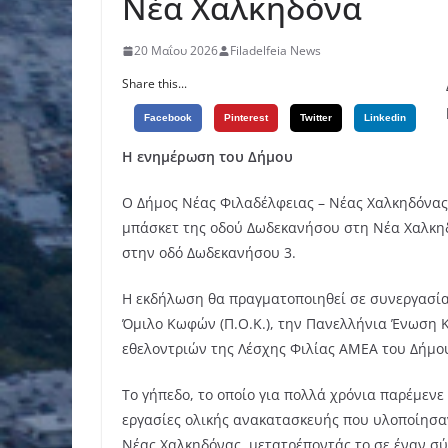
Νέα Χαλκηδόνα
20 Μαΐου 2026
Filadelfeia News
Share this...
Facebook
Pinterest
Twitter
Linkedin
Η ενημέρωση του Δήμου
Ο Δήμος Νέας Φιλαδέλφειας – Νέας Χαλκηδόνας
μπάσκετ της οδού Δωδεκανήσου στη Νέα Χαλκηδό
στην οδό Δωδεκανήσου 3.
Η εκδήλωση θα πραγματοποιηθεί σε συνεργασία
Όμιλο Κωφών (Π.Ο.Κ.), την Πανελλήνια Ένωση Κ
εθελοντριών της Λέσχης Φιλίας ΑΜΕΑ του Δήμο
Το γήπεδο, το οποίο για πολλά χρόνια παρέμεν
εργασίες ολικής ανακατασκευής που υλοποίησαν
Νέας Χαλκηδόνας, μετατρέποντάς το σε έναν σύ