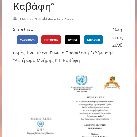
Καβάφη”
13 Μαΐου 2026
Filadelfeia News
Share this...
Ελλη
νικός
Facebook
Pinterest
Twitter
Linkedin
Σύνδ
εσμος Ηνωμένων Εθνών: Πρόσκληση Εκδήλωσης
“Αφιέρωμα Μνήμης Κ.Π Καβάφη”