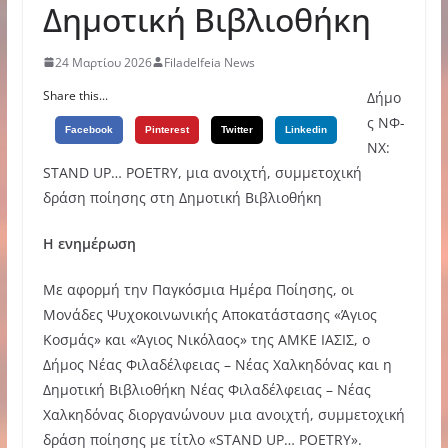
Δημοτική Βιβλιοθήκη
24 Μαρτίου 2026
Filadelfeia News
Share this...
Δήμο
ς ΝΦ-
Facebook
Pinterest
Twitter
Linkedin
ΝΧ:
STAND UP… POETRY, μια ανοιχτή, συμμετοχική
δράση ποίησης στη Δημοτική Βιβλιοθήκη
Η ενημέρωση
Με αφορμή την Παγκόσμια Ημέρα Ποίησης, οι
Μονάδες Ψυχοκοινωνικής Αποκατάστασης «Άγιος
Κοσμάς» και «Άγιος Νικόλαος» της ΑΜΚΕ ΙΑΣΙΣ, ο
Δήμος Νέας Φιλαδέλφειας – Νέας Χαλκηδόνας και η
Δημοτική Βιβλιοθήκη Νέας Φιλαδέλφειας – Νέας
Χαλκηδόνας διοργανώνουν μια ανοιχτή, συμμετοχική
δράση ποίησης με τίτλο «STAND UP… POETRY».