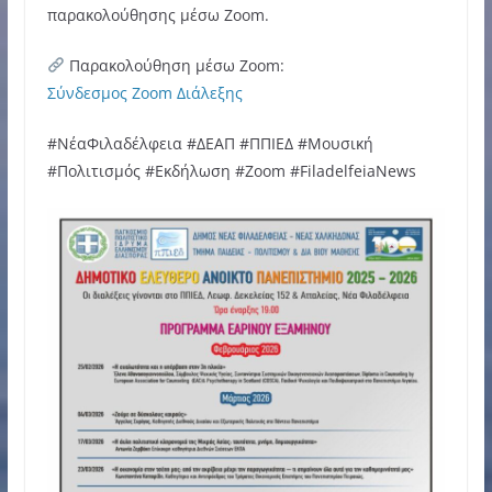
παρακολούθησης μέσω Zoom.
Παρακολούθηση μέσω Zoom:
Σύνδεσμος Zoom Διάλεξης
#ΝέαΦιλαδέλφεια #ΔΕΑΠ #ΠΠΙΕΔ #Μουσική
#Πολιτισμός #Εκδήλωση #Zoom #FiladelfeiaNews