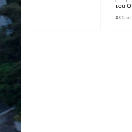
του O
3 Σεπτε