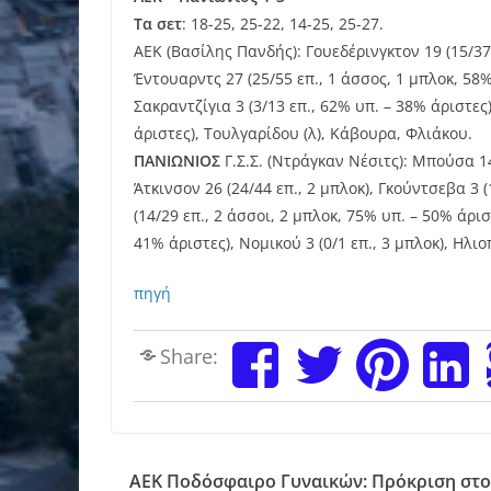
Τα
σετ
: 18-25, 25-22, 14-25, 25-27.
ΑΕΚ (Βασίλης Πανδής): Γουεδέρινγκτον 19 (15/37 ε
Έντουαρντς 27 (25/55 επ., 1 άσσος, 1 μπλοκ, 58%
Σακραντζίγια 3 (3/13 επ., 62% υπ. – 38% άριστες)
άριστες), Τουλγαρίδου (λ), Κάβουρα, Φλιάκου.
ΠΑΝΙΩΝΙΟΣ
Γ.Σ.Σ. (Ντράγκαν Νέσιτς): Μπούσα 14
Άτκινσον 26 (24/44 επ., 2 μπλοκ), Γκούντσεβα 3 (1
(14/29 επ., 2 άσσοι, 2 μπλοκ, 75% υπ. – 50% άρισ
41% άριστες), Νομικού 3 (0/1 επ., 3 μπλοκ), Ηλι
πηγή
Share:
ΑΕΚ Ποδόσφαιρο Γυναικών: Πρόκριση στο