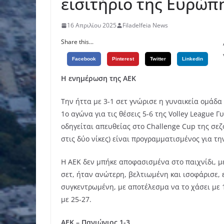
εισιτήριο της Ευρώπ
16 Απριλίου 2025
Filadelfeia News
Share this...
Facebook
Pinterest
Twitter
Linkedin
Η ενημέρωση της ΑΕΚ
Την ήττα με 3-1 σετ γνώρισε η γυναικεία ομάδα
1ο αγώνα για τις θέσεις 5-6 της Volley League 
οδηγείται απευθείας στο Challenge Cup της σεζ
στις δύο νίκες) είναι προγραμματισμένος για τη
Η ΑΕΚ δεν μπήκε αποφασισμένα στο παιχνίδι, με
σετ, ήταν ανώτερη, βελτιωμένη και ισοφάρισε, 
συγκεντρωμένη, με αποτέλεσμα να το χάσει με 1
με 25-27.
ΑΕΚ – Πανιώνιος 1-3