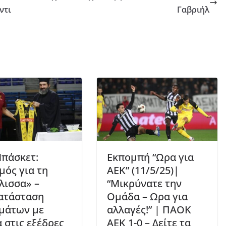
ντι
Γαβριήλ
πάσκετ:
Εκπομπή “Ωρα για
μός για τη
ΑΕΚ” (11/5/25)|
λισσα» –
“Μικρύνατε την
ατάσταση
Ομάδα – Ωρα για
μάτων με
αλλαγές!” | ΠΑΟΚ
 στις εξέδρες
ΑΕΚ 1-0 – Δείτε τα