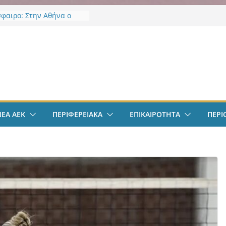
φαιρο: Στην Αθήνα ο
λις – Περνά ιατρικά,
 τετραετές συμβόλαιο
ι δουλειά στα Σπάτα
ν
φαιρο: Ανακοινώθηκε
μα ο Μίλαν Βιτάλις
δαλιάς: «Με το
τήριο Έργων η
α Αττικής αποκτά ένα
ρώτα ολοκληρωμένα
ΝΕΑ ΑΕΚ
ΠΕΡΙΦΕΡΕΙΑΚΑ
ΕΠΙΚΑΙΡΟΤΗΤΑ
ΠΕΡΙ
ργαλεία στην Ευρώπη
φάνεια και τη
»
πολ Γυναικών: Ανανέωσε
κόμες Ρεσέντε
πολ Γυναικών:
ε την Νικολίνα Ανδρέου,
ύπρια εξτρέμ