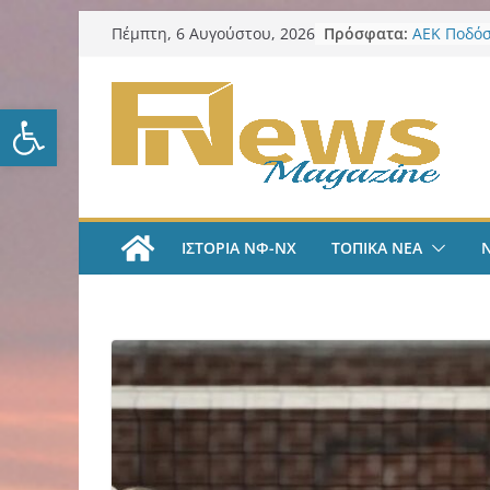
Μετάβαση
Πρόσφατα:
ΑΕΚ Ποδόσ
Πέμπτη, 6 Αυγούστου, 2026
σε
Μίλαν Βιτά
υπογράφει
περιεχόμενο
και πιάνε
Ανοίξτε τη γραμμή εργαλείω
ΑΕΚ Ποδόσ
και επίση
Νίκος Χαρ
Παρατηρη
Περιφέρει
από τα π
ΙΣΤΟΡΙΑ ΝΦ-ΝΧ
ΤΟΠΙΚΑ ΝΕΑ
ψηφιακά ε
για τη δια
λογοδοσία
ΑΕΚ Χάντμ
με Άννα Γ
ΑΕΚ Χάντμ
Ανακοίνωσ
18χρονη Κ