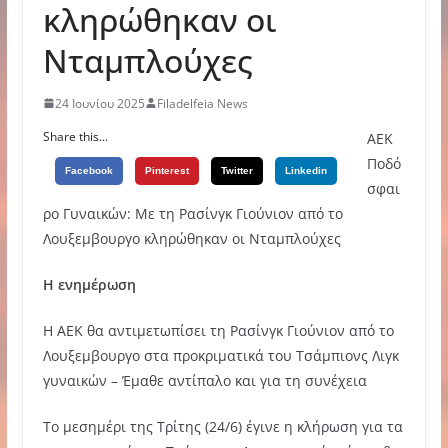
κληρώθηκαν οι
Νταμπλούχες
24 Ιουνίου 2025
Filadelfeia News
Share this...
ΑEK
Ποδό
Facebook
Pinterest
Twitter
Linkedin
σφαι
ρο Γυναικών: Με τη Ρασίνγκ Γιούνιον από το
Λουξεμβουργο κληρώθηκαν οι Νταμπλούχες
Η ενημέρωση
Η ΑΕΚ θα αντιμετωπίσει τη Ρασίνγκ Γιούνιον από το
Λουξεμβουργο στα προκριματικά του Τσάμπιονς Λιγκ
γυναικών – Έμαθε αντίπαλο και για τη συνέχεια
Το μεσημέρι της Τρίτης (24/6) έγινε η κλήρωση για τα