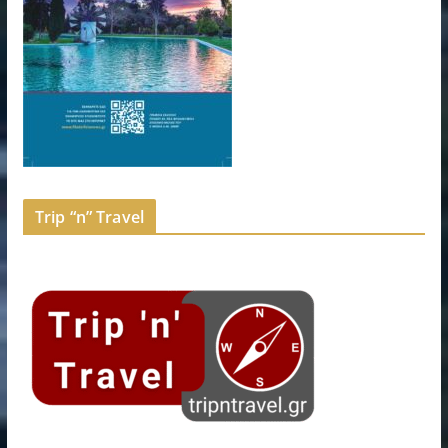
Trip “n” Travel