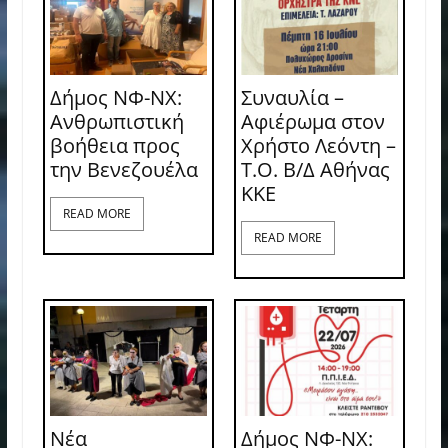
Δήμος ΝΦ-ΝΧ:
Συναυλία –
Ανθρωπιστική
Αφιέρωμα στον
βοήθεια προς
Χρήστο Λεόντη –
την Βενεζουέλα
Τ.Ο. Β/Δ Αθήνας
ΚΚΕ
READ MORE
READ MORE
Νέα
Δήμος ΝΦ-ΝΧ: