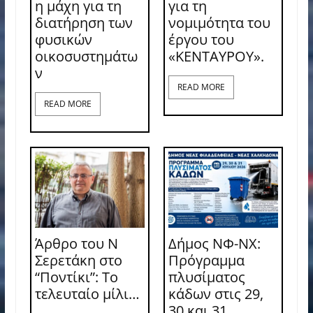
η μάχη για τη
για τη
διατήρηση των
νομιμότητα του
φυσικών
έργου του
οικοσυστημάτω
«ΚΕΝΤΑΥΡΟΥ».
ν
READ MORE
READ MORE
Άρθρο του Ν
Δήμος ΝΦ-ΝΧ:
Σερετάκη στο
Πρόγραμμα
“Ποντίκι”: Το
πλυσίματος
τελευταίο μίλι…
κάδων στις 29,
30 και 31