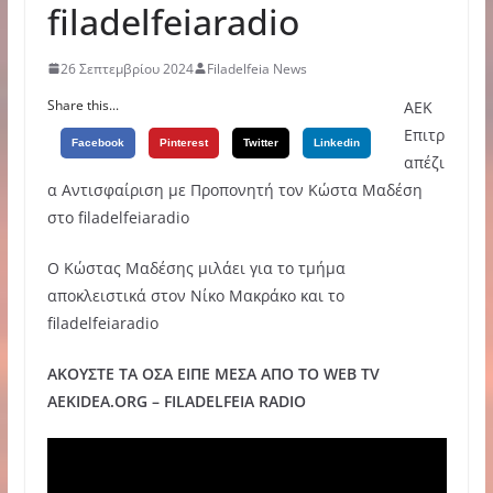
filadelfeiaradio
26 Σεπτεμβρίου 2024
Filadelfeia News
Share this...
ΑΕΚ
Επιτρ
Facebook
Pinterest
Twitter
Linkedin
απέζι
α Αντισφαίριση με Προπονητή τον Κώστα Μαδέση
στο filadelfeiaradio
O Κώστας Μαδέσης μιλάει για το τμήμα
αποκλειστικά στον Νίκο Μακράκο και το
filadelfeiaradio
ΑΚΟΥΣΤΕ ΤΑ ΟΣΑ ΕΙΠΕ ΜΕΣΑ ΑΠΟ ΤΟ WEB TV
AEKIDEA.ORG – FILADELFEIA RADIO