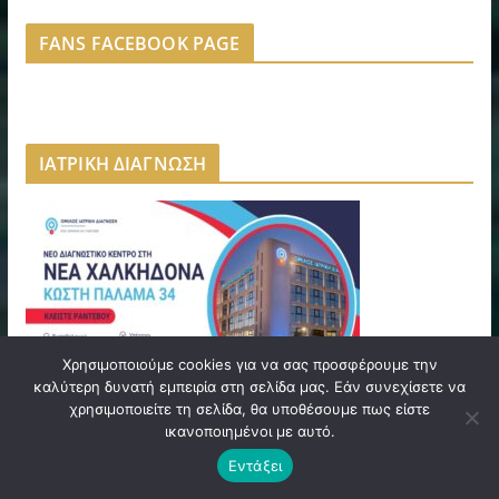
FANS FACEBOOK PAGE
ΙΑΤΡΙΚΗ ΔΙΑΓΝΩΣΗ
Χρησιμοποιούμε cookies για να σας προσφέρουμε την
καλύτερη δυνατή εμπειρία στη σελίδα μας. Εάν συνεχίσετε να
χρησιμοποιείτε τη σελίδα, θα υποθέσουμε πως είστε
ικανοποιημένοι με αυτό.
NINE GRAMS | NEA FILADELFEIA
Εντάξει