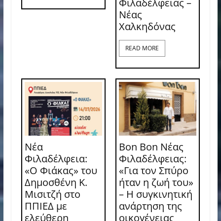
Φιλαδέλφειας –
Νέας
Χαλκηδόνας
READ MORE
Νέα
Bon Bon Νέας
Φιλαδέλφεια:
Φιλαδέλφειας:
«Ο Φιάκας» του
«Για τον Σπύρο
Δημοσθένη Κ.
ήταν η ζωή του»
Μισιτζή στο
– Η συγκινητική
ΠΠΙΕΔ με
ανάρτηση της
ελεύθερη
οικογένειας