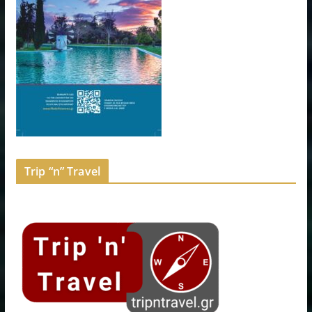
Trip “n” Travel