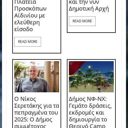
Πλατεία
και την νυν
Προσκόπων
Δημοτική Αρχή
Αϊδινίου με
ελεύθερη
READ MORE
είσοδο
READ MORE
Ο Νίκος
Δήμος ΝΦ-ΝΧ:
Σερετάκης για τα
Γεμάτο δράσεις,
πεπραγμένα του
εκδρομές και
2025: Ο Δήμος
δημιουργία το
συμμέτοχος
Θερινό Camp