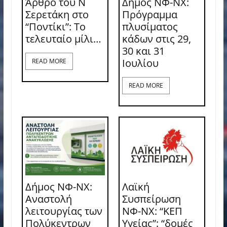
Άρθρο του Ν
Δήμος ΝΦ-ΝΧ:
Σερετάκη στο
Πρόγραμμα
“Ποντίκι”: Το
πλυσίματος
τελευταίο μίλι…
κάδων στις 29,
30 και 31
Ιουλίου
READ MORE
READ MORE
Δήμος ΝΦ-ΝΧ:
Λαϊκή
Αναστολή
Συσπείρωση
λειτουργίας των
ΝΦ-ΝΧ: “ΚΕΠ
Πολύκεντρων
Υγείας”: “δομές