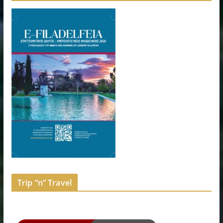
Trip “n” Travel