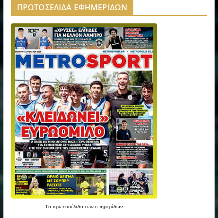
ΠΡΩΤΟΣΕΛΙΔΑ ΕΦΗΜΕΡΙΔΩΝ
Τα
πρωτοσέλιδα
των
εφημερίδων