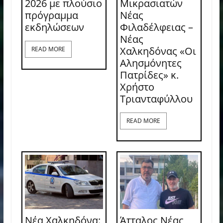
2026 με πλούσιο
Μικρασιατών
πρόγραμμα
Νέας
εκδηλώσεων
Φιλαδέλφειας –
Νέας
Χαλκηδόνας «Οι
READ MORE
Αλησμόνητες
Πατρίδες» κ.
Χρήστο
Τριανταφύλλου
READ MORE
Νέα Χαλκηδόνα:
Άτταλος Νέας