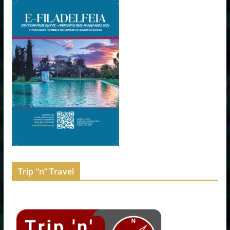
Trip “n” Travel