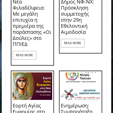
Νέα
Δήμος ΝΦ-ΝΧ:
Φιλαδέλφεια:
Πρόσκληση
Με μεγάλη
συμμετοχής
επιτυχία η
στην 29η
πρεμιέρα της
Εθελοντική
παράστασης «Οι
Αιμοδοσία
Δούλες» στο
ΠΠΙΕΔ
READ MORE
READ MORE
Εορτή Αγίας
Ενημέρωση:
Ευφημίας στη
Συμπαράταξη