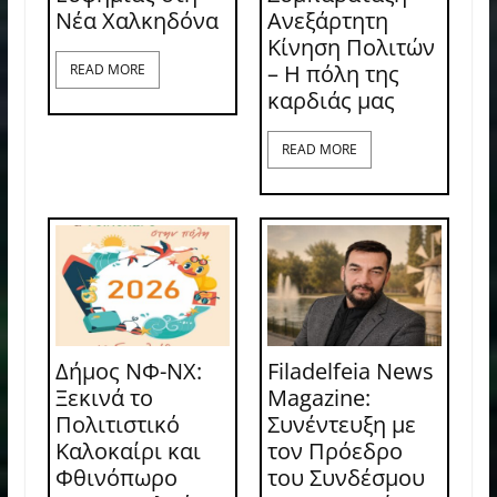
Νέα Χαλκηδόνα
Ανεξάρτητη
Κίνηση Πολιτών
– Η πόλη της
READ MORE
καρδιάς μας
READ MORE
Δήμος ΝΦ-ΝΧ:
Filadelfeia News
Ξεκινά το
Magazine:
Πολιτιστικό
Συνέντευξη με
Καλοκαίρι και
τον Πρόεδρο
Φθινόπωρο
του Συνδέσμου