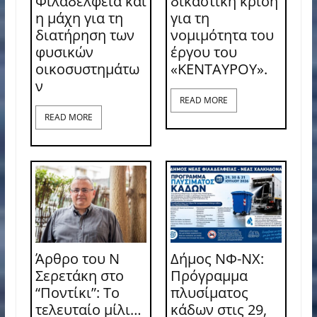
Φιλαδέλφεια και
δικαστική κρίση
η μάχη για τη
για τη
διατήρηση των
νομιμότητα του
φυσικών
έργου του
οικοσυστημάτω
«ΚΕΝΤΑΥΡΟΥ».
ν
READ MORE
READ MORE
Άρθρο του Ν
Δήμος ΝΦ-ΝΧ:
Σερετάκη στο
Πρόγραμμα
“Ποντίκι”: Το
πλυσίματος
τελευταίο μίλι…
κάδων στις 29,