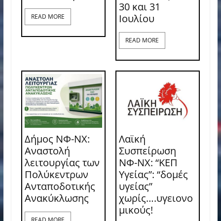
30 και 31
Ιουλίου
READ MORE
READ MORE
Δήμος ΝΦ-ΝΧ:
Λαϊκή
Αναστολή
Συσπείρωση
λειτουργίας των
ΝΦ-ΝΧ: “ΚΕΠ
Πολύκεντρων
Υγείας”: “δομές
Ανταποδοτικής
υγείας”
Ανακύκλωσης
χωρίς….υγειονο
μικούς!
READ MORE