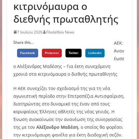
κιτρινόμαυρα ο
διεθνής πρωταθλητής
7 Ιουλίου 2026
Filadelfeia News
Share this...
ΑΕΚ:
Αναν
Facebook
Pinterest
Twitter
Linkedin
έωσε
ο Αλέξανδρος Μαδέσης – Για έκτη συνεχόμενη
χρονιά στα κιτρινόμαυρα ο διεθνής πρωταθλητής
Η ΑΕΚ συνεχίζει τον σχεδιασμό της για τη νέα
αγωνιστική περίοδο στην Επιτραπέζια Αντισφαίριση,
διατηρώντας στο δυναμικό της έναν από τους
κορυφαίους Έλληνες αθλητές της νέας γενιάς. Η
Ένωση ανακοίνωσε την ανανέωση της συνεργασίας
της με τον
Αλέξανδρο Μαδέση
, ο οποίος θα φορέσει
την κιτρινόμαυρη φανέλα για έκτη διαδοχική σεζόν.