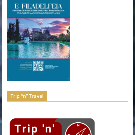
Trip “n” Travel