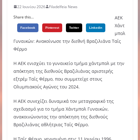
22 Ιουνίου 2026
Filadelfeia News
Share this...
ΑΕΚ
Χάντ
Facebook
Pinterest
Twitter
Linkedin
μπολ
Γυναικών: Ανακοίνωσε την διεθνή Βραζιλιάνα Ταΐς
Φέρμο
Η ΑΕΚ ενισχύει το γυναικείο τμήμα χάντμπολ με την
απόκτηση της διεθνούς Βραζιλιάνας αριστερής
εξτρέμ Ταΐς Φέρμο, που συμμετείχε στους
Ολυμπιακούς Αγώνες του 2024.
Η ΑΕΚ συνεχίζει δυναμικά τον μεταγραφικό της
σχεδιασμό για το τμήμα Χάντμπολ Γυναικών,
ανακοινώνοντας την απόκτηση της διεθνούς
Βραζιλιάνας αθλήτριας Ταΐς Φέρμο.
Η Ταΐς Φέρμο, γεννημένη στις 11 Ιουνίου 1996,