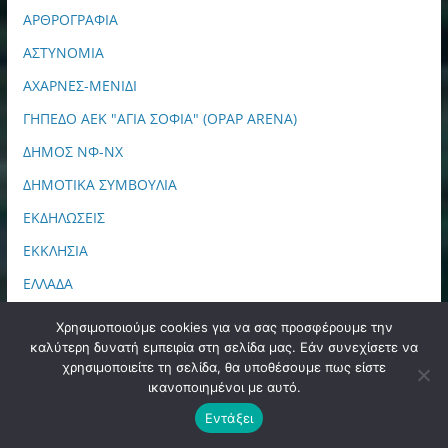
ΑΡΘΡΟΓΡΑΦΙΑ
ΑΣΤΥΝΟΜΙΑ
ΑΧΑΡΝΕΣ-ΜΕΝΙΔΙ
ΓΗΠΕΔΟ ΑΕΚ "ΑΓΙΑ ΣΟΦΙΑ" (OPAP ARENA)
ΔΗΜΟΣ ΝΦ-ΝΧ
ΔΗΜΟΤΙΚΑ ΣΥΜΒΟΥΛΙΑ
ΕΚΔΗΛΩΣΕΙΣ
ΕΚΚΛΗΣΙΑ
ΕΛΛΑΔΑ
ΕΠΙΚΑΙΡΟΤΗΤΑ
Χρησιμοποιούμε cookies για να σας προσφέρουμε την
καλύτερη δυνατή εμπειρία στη σελίδα μας. Εάν συνεχίσετε να
ΕΡΑΣΙΤΕΧΝΙΚΗ
χρησιμοποιείτε τη σελίδα, θα υποθέσουμε πως είστε
ΘΕΑΤΡΟ
ικανοποιημένοι με αυτό.
ΚΑΤΑΓΓΕΛΙΕΣ
Εντάξει