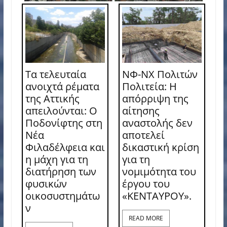
Τα τελευταία
ΝΦ-ΝΧ Πολιτών
ανοιχτά ρέματα
Πολιτεία: Η
της Αττικής
απόρριψη της
απειλούνται: Ο
αίτησης
Ποδονίφτης στη
αναστολής δεν
Νέα
αποτελεί
Φιλαδέλφεια και
δικαστική κρίση
η μάχη για τη
για τη
διατήρηση των
νομιμότητα του
φυσικών
έργου του
οικοσυστημάτω
«ΚΕΝΤΑΥΡΟΥ».
ν
READ MORE