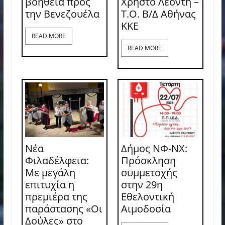
βοήθεια προς
Χρήστο Λεόντη –
την Βενεζουέλα
Τ.Ο. Β/Δ Αθήνας
ΚΚΕ
READ MORE
READ MORE
Νέα
Δήμος ΝΦ-ΝΧ:
Φιλαδέλφεια:
Πρόσκληση
Με μεγάλη
συμμετοχής
επιτυχία η
στην 29η
πρεμιέρα της
Εθελοντική
παράστασης «Οι
Αιμοδοσία
Δούλες» στο