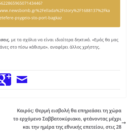
7562286596507143446?
Fwww.newsbomb.gr%2Fellada%2Fstory%2F1688137%2Fka
etefere-psygeio-sto-port-bagkaz
σεις
, με τα σχόλια να είναι ιδιαίτερα δηκτικά. «Εμάς θα μας
άνες στο πίσω κάθισμα», αναφέρει άλλος χρήστης.
Kαιρός: Θερμή εισβολή θα επηρεάσει τη χώρα
το ερχόμενο Σαββατοκύριακο, φτάνοντας μέχρι
και την ημέρα της εθνικής επετείου, στις 28