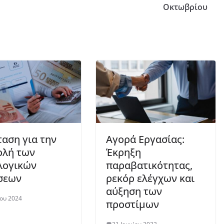
Οκτωβρίου
αση για την
Αγορά Εργασίας:
ολή των
Έκρηξη
λογικών
παραβατικότητας,
σεων
ρεκόρ ελέγχων και
αύξηση των
ίου 2024
προστίμων