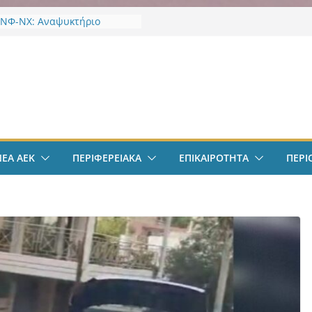
 ΝΦ-ΝΧ: Αναψυκτήριο
υρος”
οδόσφαιρο: Λόβρο Μάγερ:
 στην ΑΕΚ για το Champions
ν
e» – Η ξεχωριστή υποδοχή
άριου Ηλιόπουλου
 Συσπείρωση ΝΦ-ΝΧ:
ητήρια για την απώλεια της
ίνας Χαζλαρή
 ΝΦ-ΝΧ: Υποστήριξη
ΝΕΑ ΑΕΚ
ΠΕΡΙΦΕΡΕΙΑΚΑ
ΕΠΙΚΑΙΡΟΤΗΤΑ
ΠΕΡΙ
ληκτων
 ΝΦ-ΝΧ: Φιλοζωική δράση