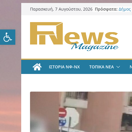
Μετάβαση
Πρόσφατα:
Δήμος
Παρασκευή, 7 Αυγούστου, 2026
σε
“Κέντα
ΑΕΚ Π
περιεχόμενο
«Ήρθα
Ανοίξτε τη γραμμή εργαλείω
Leagu
του Μ
Λαϊκή
Συλλυπ
Κατερ
Δήμος
ΙΣΤΟΡΙΑ ΝΦ-ΝΧ
ΤΟΠΙΚΑ ΝΕΑ
πυρόπ
Δήμος