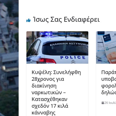
Ίσως Σας Ενδιαφέρει
Κυψέλη: Συνελήφθη
Παράτ
28χρονος για
υποβ
διακίνηση
φορο
ναρκωτικών –
δηλώ
Κατασχέθηκαν
26 Ιουλ
σχεδόν 17 κιλά
κάνναβης