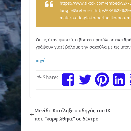
https://www.tiktok.com/embed/v2/
lang=el&referrer=https%3A%2F%2
matero-ede-gia-to-peripoliko-pou-m
Όπως ήταν φυσικό, ο
βίντεο
προκάλεσε
αντιδρά
γράψουν γιατί βάλαμε την σακούλα με τις μπαν
πηγή
Share:
Μενίδι: Κατέληξε ο οδηγός του ΙΧ
που “καρφώθηκε” σε δέντρο