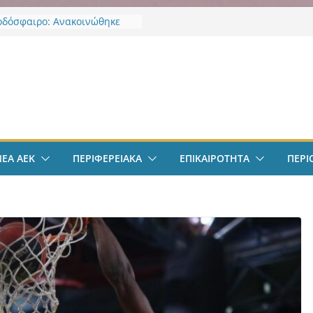
οδόσφαιρο: Ανακοινώθηκε
ίσημα ο Μίλαν Βιτάλις
Χαρδαλιάς: «Με το
ηρητήριο Έργων η
ν
ρεια Αττικής αποκτά ένα
α πρώτα ολοκληρωμένα
κά εργαλεία στην Ευρώπη
 διαφάνεια και τη
οσία»
άντμπολ Γυναικών: Ανανέωσε
ΝΕΑ ΑΕΚ
ΠΕΡΙΦΕΡΕΙΑΚΑ
ΕΠΙΚΑΙΡΟΤΗΤΑ
ΠΕΡΙ
α Γκόμες Ρεσέντε
άντμπολ Γυναικών:
νωσε την Νικολίνα Ανδρέου,
νη Κύπρια εξτρέμ
οδόσφαιρο: Στην Αθήνα ο
Βιτάλις – Περνά ιατρικά,
άφει τετραετές συμβόλαιο
άνει δουλειά στα Σπάτα