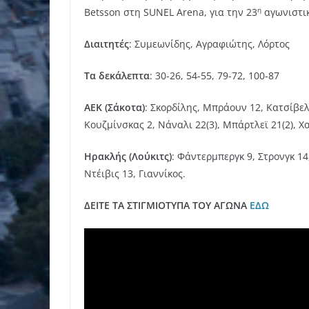
η
Betsson στη SUNEL Arena, για την 23
αγωνιστικ
Διαιτητές
: Συμεωνίδης, Αγραφιώτης, Λόρτος
Τα δεκάλεπτα
: 30-26, 54-55, 79-72, 100-87
ΑΕΚ (Σάκοτα)
: Σκορδίλης, Μπράουν 12, Κατσίβελη
Κουζμίνσκας 2, Νάναλι 22(3), Μπάρτλεϊ 21(2), 
Ηρακλής (Λούκιτς)
: Φάντερμπεργκ 9, Στρονγκ 14,
Ντέιβις 13, Γιαννίκος.
ΔΕΙΤΕ ΤΑ ΣΤΙΓΜΙΟΤΥΠΑ ΤΟΥ ΑΓΩΝΑ
ΕΔΩ