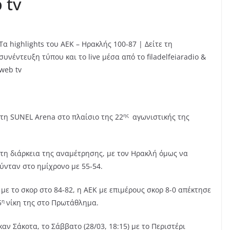
 tv
Τα highlights του ΑΕΚ – Ηρακλής 100-87 | Δείτε τη
συνέντευξη τύπου και το live μέσα από το filadelfeiaradio &
web tv
ης
τη SUNEL Arena στο πλαίσιο της 22
αγωνιστικής της
τη διάρκεια της αναμέτρησης, με τον Ηρακλή όμως να
ύνταν στο ημίχρονο με 55-54.
με το σκορ στο 84-82, η ΑΕΚ με επιμέρους σκορ 8-0 απέκτησε
η
5
νίκη της στο Πρωτάθλημα.
 Σάκοτα, το Σάββατο (28/03, 18:15) με το Περιστέρι