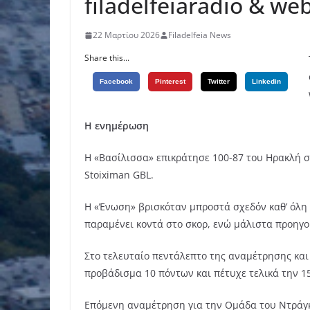
filadelfeiaradio & web
22 Μαρτίου 2026
Filadelfeia News
Share this...
Facebook
Pinterest
Twitter
Linkedin
Η ενημέρωση
Η «Βασίλισσα» επικράτησε 100-87 του Ηρακλή σ
Stoiximan GBL.
Η «Ένωση» βρισκόταν μπροστά σχεδόν καθ’ όλη 
παραμένει κοντά στο σκορ, ενώ μάλιστα προηγο
Στο τελευταίο πεντάλεπτο της αναμέτρησης και 
προβάδισμα 10 πόντων και πέτυχε τελικά την 1
Επόμενη αναμέτρηση για την Ομάδα του Ντράγκαν