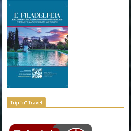
Trip “n” Travel