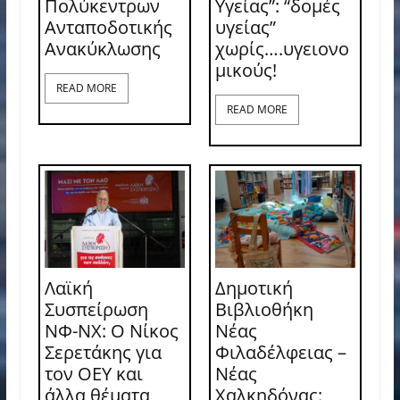
Πολύκεντρων
Υγείας”: “δομές
Ανταποδοτικής
υγείας”
Ανακύκλωσης
χωρίς….υγειονο
μικούς!
READ MORE
READ MORE
Λαϊκή
Δημοτική
Συσπείρωση
Βιβλιοθήκη
ΝΦ-ΝΧ: O Νίκος
Νέας
Σερετάκης για
Φιλαδέλφειας –
τον ΟΕΥ και
Νέας
άλλα θέματα
Χαλκηδόνας: