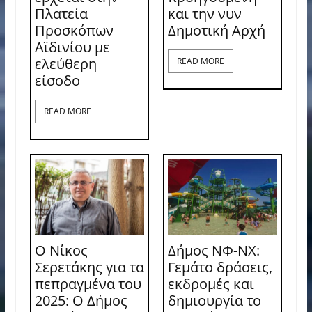
Πλατεία
και την νυν
Προσκόπων
Δημοτική Αρχή
Αϊδινίου με
ελεύθερη
READ MORE
είσοδο
READ MORE
Ο Νίκος
Δήμος ΝΦ-ΝΧ:
Σερετάκης για τα
Γεμάτο δράσεις,
πεπραγμένα του
εκδρομές και
2025: Ο Δήμος
δημιουργία το