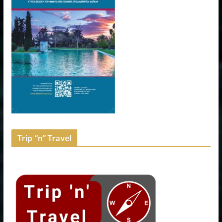
Trip “n” Travel