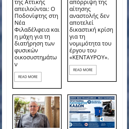
της Αττικής
απόρριψη της
απειλούνται: Ο
αίτησης
Ποδονίφτης στη
αναστολής δεν
Νέα
αποτελεί
Φιλαδέλφεια και
δικαστική κρίση
η μάχη για τη
για τη
διατήρηση των
νομιμότητα του
φυσικών
έργου του
οικοσυστημάτω
«ΚΕΝΤΑΥΡΟΥ».
ν
READ MORE
READ MORE