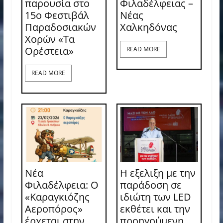
παρουσία στο
Φιλαδέλφειας –
15ο Φεστιβάλ
Νέας
Παραδοσιακών
Χαλκηδόνας
Χορών «Τα
Ορέστεια»
READ MORE
READ MORE
Νέα
Η εξελιξη με την
Φιλαδέλφεια: Ο
παράδοση σε
«Καραγκιόζης
ιδιώτη των LED
Αεροπόρος»
εκθέτει και την
έρχεται στην
προηγούμενη